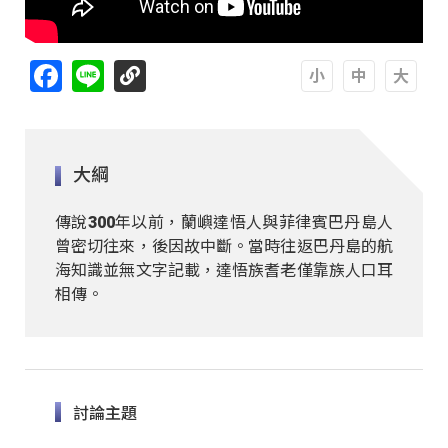
Facebook
Line
A
A
A
大綱
傳說300年以前，蘭嶼達悟人與菲律賓巴丹島人
曾密切往來，後因故中斷。當時往返巴丹島的航
海知識並無文字記載，達悟族耆老僅靠族人口耳
相傳。
討論主題