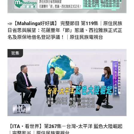
📣【Mahalinga好好講】 完整節目 第119集｜原住民族
日省思與展望：花蓮豐年「節」惹議、西拉雅族正式正
名及原保地借名登記爭議！｜原住民族電視台
第集
【ITA・看世界】第267集－台灣-太平洋 藍色大陸崛起
｜完整影片｜原住民族電視台