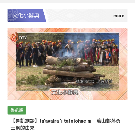
文化小辭典
魯凱族
【魯凱族語】ta‘avalra ‘i tatolohae ni｜萬山部落勇
士祭的由來