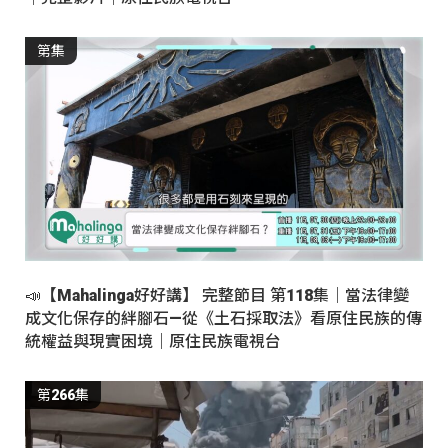
第集
📣【Mahalinga好好講】 完整節目 第118集｜當法律變
成文化保存的絆腳石—從《土石採取法》看原住民族的傳
統權益與現實困境｜原住民族電視台
第266集