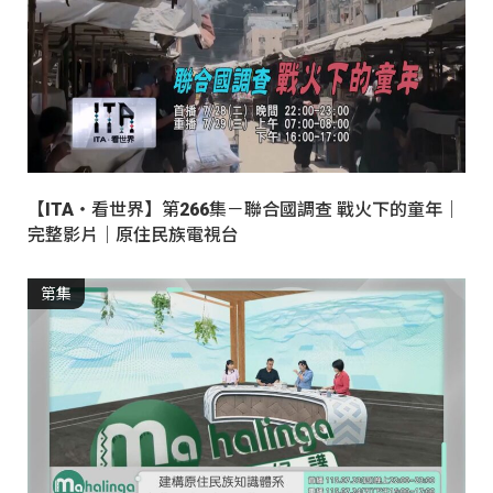
【ITA・看世界】第266集－聯合國調查 戰火下的童年｜
完整影片｜原住民族電視台
第集