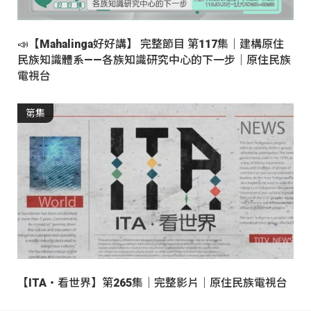
📣【Mahalinga好好講】 完整節目 第117集｜建構原住
民族知識體系——各族知識研究中心的下一步｜原住民族
電視台
第集
【ITA・看世界】第265集｜完整影片｜原住民族電視台