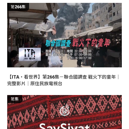
第266集
【ITA・看世界】第266集－聯合國調查 戰火下的童年｜
完整影片｜原住民族電視台
第集