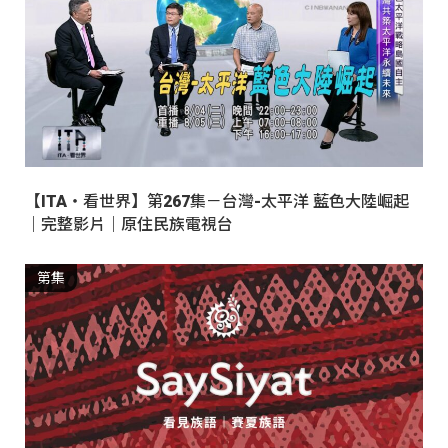
【ITA・看世界】第267集－台灣-太平洋 藍色大陸崛起
｜完整影片｜原住民族電視台
第集