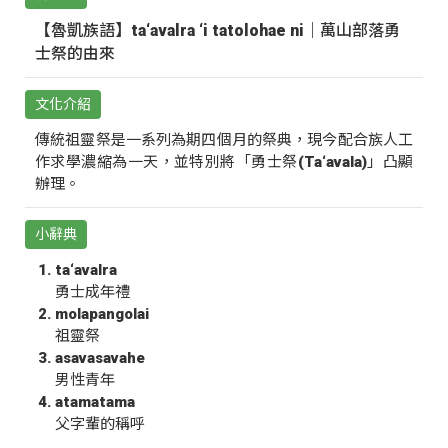
【魯凱族語】ta‘avalra ‘i tatolohae ni｜萬山部落勇
士祭的由來
文化介紹
傳統祖靈祭是一系列為期四個月的祭典，現今配合族人工
作求學濃縮為一天，並特別將「勇士祭(Ta‘avala)」凸顯
辦理。
小辭典
ta‘avalra
勇士成年禮
molapangolai
祖靈祭
asavasavahe
男性青年
atamatama
父字輩的稱呼