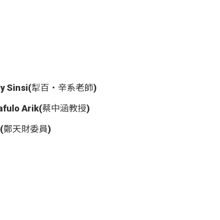
 Sinsi(犁百‧辛系老師)
lo Arik(蔡中涵教授)
w(鄭天財委員)