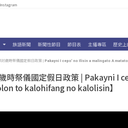
Instagram
族語新聞
新聞性節目
節目表
主播專區
歷史上
Pakayni I cepo’ no Ilisin a malingato A matatolotolon to kalohifang no
國定假日政策 | Pakayni I c
olon to kalohifang no kalolisin】