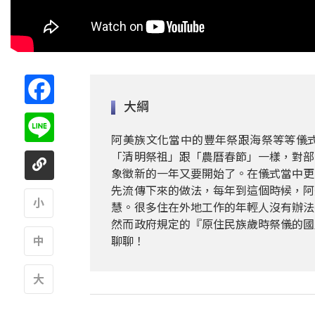
Facebook
大綱
Line
阿美族文化當中的豐年祭跟海祭等等儀
「清明祭祖」跟「農曆春節」一樣，對部
象徵新的一年又要開始了。在儀式當中更
先流傳下來的做法，每年到這個時候，阿
慧。很多住在外地工作的年輕人沒有辦法
然而政府規定的『原住民族歲時祭儀的國
A
聊聊！
A
A