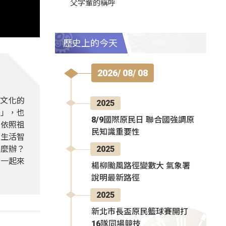
父字輩的稱呼
歷史上的今天
2026/ 08/ 08
文化的
2025
祭」，也
8/9國際原民日 聯合國強調原
，依照祖
民知識重要性
習生活智
怎麼辦？
2025
們一起來
楊柳颱風路徑變數大 氣象署
說明最新路徑
2025
新北市長盃原民籃球賽開打
16隊同場競技