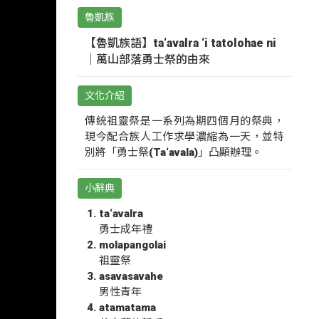
魯凱族
【魯凱族語】ta‘avalra ‘i tatolohae ni
｜萬山部落勇士祭的由來
文化介紹
傳統祖靈祭是一系列為期四個月的祭典，
現今配合族人工作求學濃縮為一天，並特
別將「勇士祭(Ta‘avala)」凸顯辦理。
小辭典
ta‘avalra
勇士成年禮
molapangolai
祖靈祭
asavasavahe
男性青年
atamatama