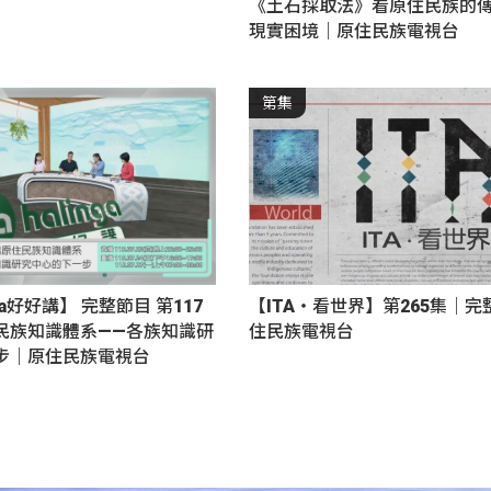
《土石採取法》看原住民族的
現實困境｜原住民族電視台
第集
nga好好講】 完整節目 第117
【ITA・看世界】第265集｜
民族知識體系——各族知識研
住民族電視台
步｜原住民族電視台