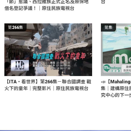
「節」惹議、西拉雅族正式正名及原保地
台
借名登記爭議！｜原住民族電視台
第266集
第集
【ITA・看世界】第266集－聯合國調查 戰
📣【Mahali
火下的童年｜完整影片｜原住民族電視台
集｜建構原住
究中心的下一