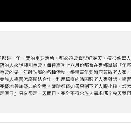
式都是一年一度的重要活動，都必須要舉辦好幾天，這很像華人
落的人來說特別重要。每逢夏季七八月份都會在家鄉舉辦「年
重要的是，年齡階層的各種活動，鍛鍊青年要如何尊敬老人家
美族人學習怎麼團結合作，利用這樣的時間跟老人家對話，學
完整地參加祭典的全程。歲時祭儀如果只剩下老人跟小孩，該
定假日』只有限定一天而已，完全不符合族人需求嗎？今天我