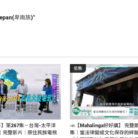
epan(卑南族)"
第集
界】第267集－台灣-太平洋
📣【Mahalinga好好講】 完整
｜完整影片｜原住民族電視
集｜當法律變成文化保存的絆