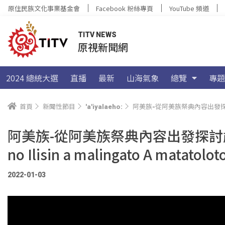
原住民族文化事業基金會
Facebook 粉絲專頁
YouTube 頻道
TITV NEWS
原視新聞網
2024 總統大選
直播
最新
山海氣象
總覽
專題
首頁
新聞性節目
'a'iyalaeho:
阿美族-從阿美族祭典內容出發探討歲時祭儀國定假日政策 | 
阿美族-從阿美族祭典內容出發探討歲時祭儀
no Ilisin a malingato A matatolot
2022-01-03