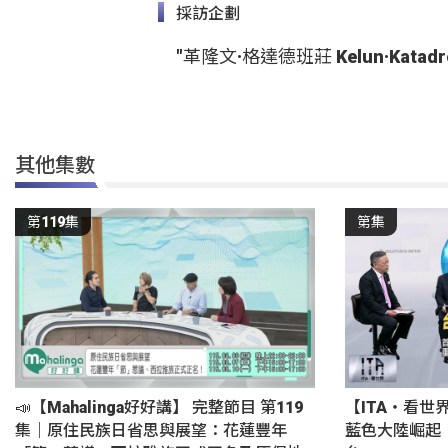
採訪企劃
"革隆文·格達德班莊 Kelun·Katadr
其他集數
第119集
第集
📣【Mahalinga好好講】 完整節目 第119
【ITA・看世
集｜原住民族日省思與展望：花蓮豐年
藍色大陸崛起