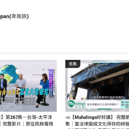
epan(卑南族)
第集
界】第267集－台灣-太平洋
📣【Mahalinga好好講】 完整
｜完整影片｜原住民族電視
集｜當法律變成文化保存的絆