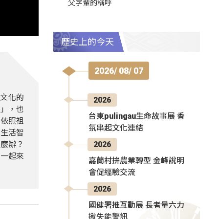
父字輩的稱呼
歷史上的今天
2026/ 08/ 07
文化的
2026
祭」，也
台東pulingau生命故事展 香
，依照祖
氛串起文化連結
習生活智
怎麼辦？
2026
們一起來
嘉蘭村拚農業轉型 金峰說明
會促經驗交流
2026
國健署推互動展 長者量六力
揪失能警訊