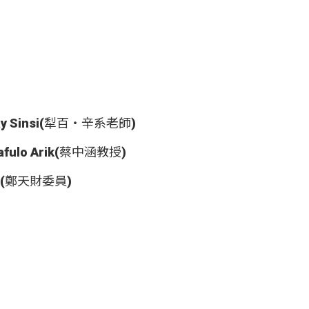
 Sinsi(犁百‧辛系老師)
lo Arik(蔡中涵教授)
w(鄭天財委員)