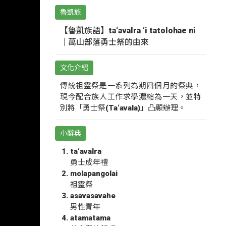
魯凱族
【魯凱族語】ta‘avalra ‘i tatolohae ni
｜萬山部落勇士祭的由來
文化介紹
傳統祖靈祭是一系列為期四個月的祭典，
現今配合族人工作求學濃縮為一天，並特
別將「勇士祭(Ta‘avala)」凸顯辦理。
小辭典
ta‘avalra
勇士成年禮
molapangolai
祖靈祭
asavasavahe
男性青年
atamatama