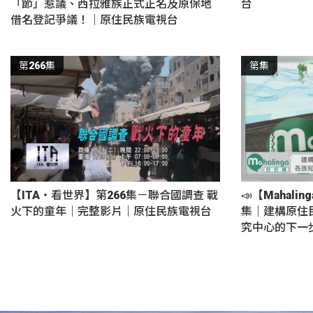
「節」惹議、西拉雅族正式正名及原保地
台
借名登記爭議！｜原住民族電視台
第266集
第集
【ITA・看世界】第266集－聯合國調查 戰
📣【Mahali
火下的童年｜完整影片｜原住民族電視台
集｜建構原住
究中心的下一