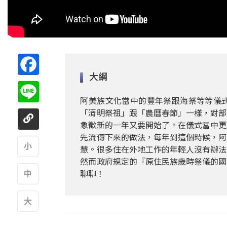
Facebook
大綱
Line
阿美族文化當中的豐年祭跟海祭等等儀
「清明祭祖」跟「農曆春節」一樣，對部
象徵新的一年又要開始了。在儀式當中更
先流傳下來的做法，每年到這個時候，阿
慧。很多住在外地工作的年輕人沒有辦法
然而政府規定的『原住民族歲時祭儀的國
A
聊聊！
A
A