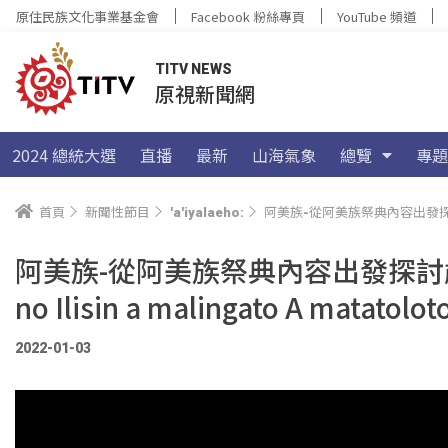
原住民族文化事業基金會
Facebook 粉絲專頁
YouTube 頻道
TITV NEWS
原視新聞網
2024 總統大選
直播
最新
山海氣象
總覽
專題
首頁
新聞性節目
'a'iyalaeho:
阿美族-從阿美族祭典內容出發探討歲時祭儀國定假日政策 |
阿美族-從阿美族祭典內容出發探討歲時祭儀
no Ilisin a malingato A matatolot
2022-01-03