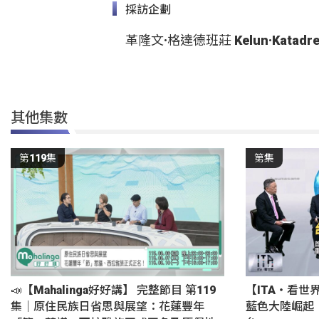
採訪企劃
革隆文·格達德班莊 Kelun·Katadr
其他集數
第119集
第集
📣【Mahalinga好好講】 完整節目 第119
【ITA・看世
集｜原住民族日省思與展望：花蓮豐年
藍色大陸崛起