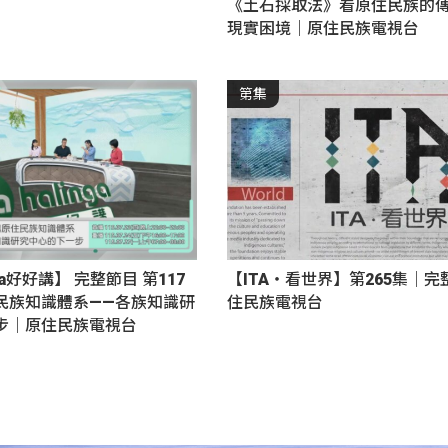
《土石採取法》看原住民族的
現實困境｜原住民族電視台
第集
nga好好講】 完整節目 第117
【ITA・看世界】第265集｜
民族知識體系——各族知識研
住民族電視台
步｜原住民族電視台