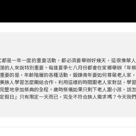
式都是一年一度的重要活動，都必須要舉辦好幾天，這很像華人
落的人來說特別重要。每逢夏季七八月份都會在家鄉舉辦「年
重要的是，年齡階層的各種活動，鍛鍊青年要如何尊敬老人家
美族人學習怎麼團結合作，利用這樣的時間跟老人家對話，學
完整地參加祭典的全程。歲時祭儀如果只剩下老人跟小孩，該
定假日』只有限定一天而已，完全不符合族人需求嗎？今天我