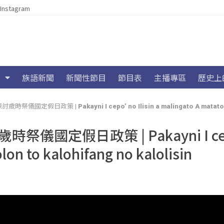
Instagram
族語新聞
新聞性節目
節目表
主播專區
歷史上
 Pakayni I cepo’ no Ilisin a malingato A matatolotolon to kalohifang n
國定假日政策 | Pakayni I c
olon to kalohifang no kalolisin