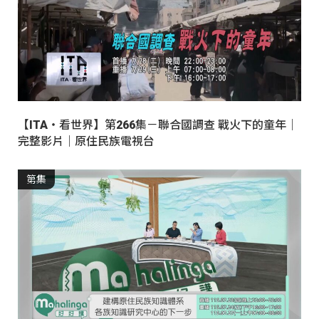
【ITA・看世界】第266集－聯合國調查 戰火下的童年｜
完整影片｜原住民族電視台
第集