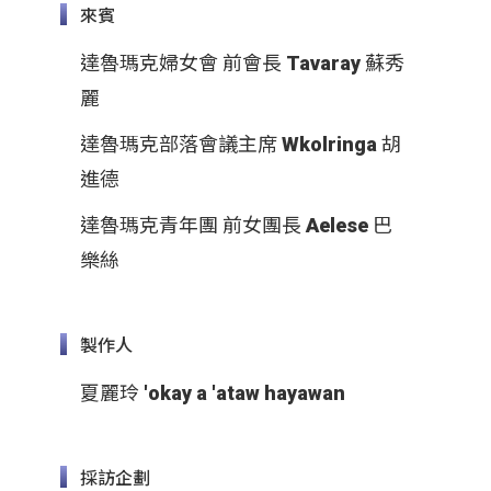
來賓
達魯瑪克婦女會 前會長 Tavaray 蘇秀
麗
達魯瑪克部落會議主席 Wkolringa 胡
進德
達魯瑪克青年團 前女團長 Aelese 巴
樂絲
製作人
夏麗玲 'okay a 'ataw hayawan
採訪企劃