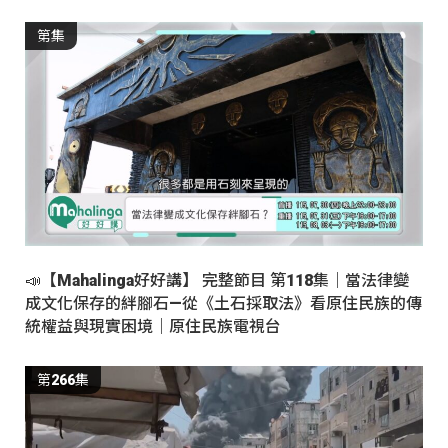
第集
📣【Mahalinga好好講】 完整節目 第118集｜當法律變
成文化保存的絆腳石—從《土石採取法》看原住民族的傳
統權益與現實困境｜原住民族電視台
第266集