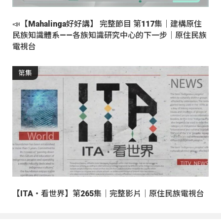
📣【Mahalinga好好講】 完整節目 第117集｜建構原住
民族知識體系——各族知識研究中心的下一步｜原住民族
電視台
第集
【ITA・看世界】第265集｜完整影片｜原住民族電視台