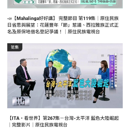
📣【Mahalinga好好講】 完整節目 第119集｜原住民族
日省思與展望：花蓮豐年「節」惹議、西拉雅族正式正
名及原保地借名登記爭議！｜原住民族電視台
第集
【ITA・看世界】第267集－台灣-太平洋 藍色大陸崛起
｜完整影片｜原住民族電視台