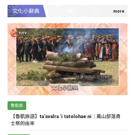
文化小辭典
魯凱族
【魯凱族語】ta‘avalra ‘i tatolohae ni｜萬山部落勇
士祭的由來