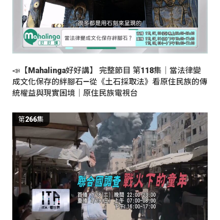
📣【Mahalinga好好講】 完整節目 第118集｜當法律變
成文化保存的絆腳石—從《土石採取法》看原住民族的傳
統權益與現實困境｜原住民族電視台
第266集