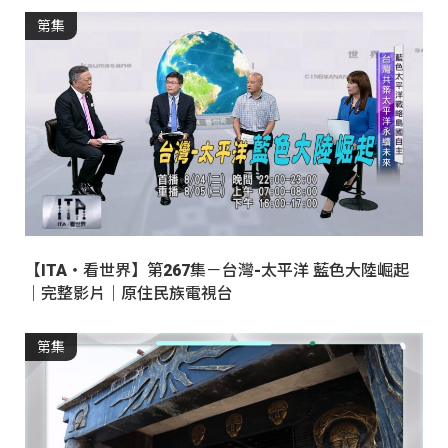
第集
【ITA・看世界】第267集－台灣-太平洋 藍色大陸崛起
｜完整影片｜原住民族電視台
第集