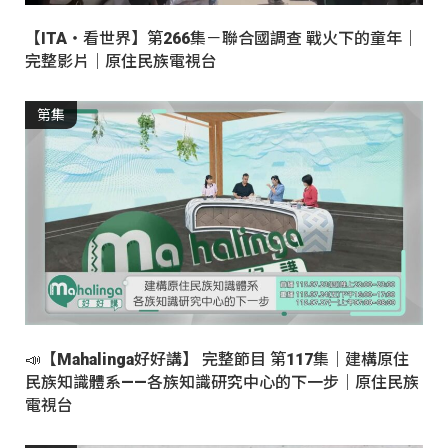
【ITA・看世界】第266集－聯合國調查 戰火下的童年｜
完整影片｜原住民族電視台
第集
📣【Mahalinga好好講】 完整節目 第117集｜建構原住
民族知識體系——各族知識研究中心的下一步｜原住民族
電視台