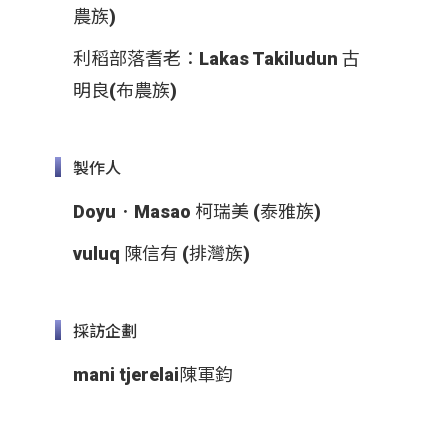
農族)
利稻部落耆老：Lakas Takiludun 古
明良(布農族)
製作人
Doyu．Masao 柯瑞美 (泰雅族)
vuluq 陳信有 (排灣族)
採訪企劃
mani tjerelai陳軍鈞