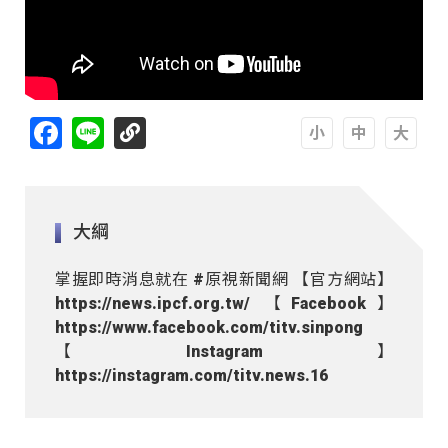
Facebook
Line
A
A
A
大綱
掌握即時消息就在 #原視新聞網 【官方網站】
https://news.ipcf.org.tw/ 【Facebook】
https://www.facebook.com/titv.sinpong
【Instagram】
https://instagram.com/titv.news.16