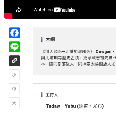
Facebook
大綱
Line
《獵人領路—走讀加灣部落》 Qowga
與北埔圳等歷史古蹟，更承載著祖先世代
林，隨同部落獵人一同探索太魯閣族人如
A
主持人
A
Tadaw．Yubu (達道・尤布)
A