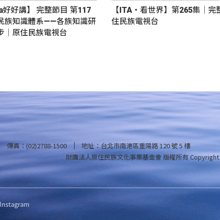
nga好好講】 完整節目 第117
【ITA・看世界】第265集｜
民族知識體系——各族知識研
住民族電視台
步｜原住民族電視台
傳真：(02)2788-1500
地址：台北市南港區重陽路 120 號 5 樓
財團法人原住民族文化事業基金會 版權所有
Copyright
Instagram