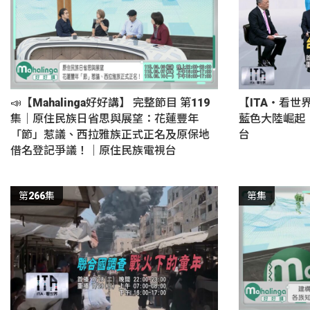
📣【Mahalinga好好講】 完整節目 第119
【ITA・看世
集｜原住民族日省思與展望：花蓮豐年
藍色大陸崛起
「節」惹議、西拉雅族正式正名及原保地
台
借名登記爭議！｜原住民族電視台
第266集
第集