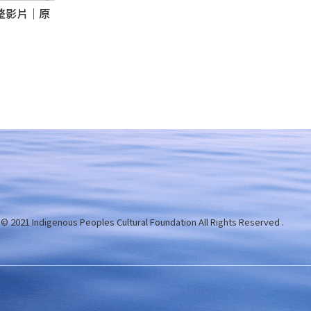
完整影片｜原
 © 2021 Indigenous Peoples Cultural Foundation
All Rights Reserved .