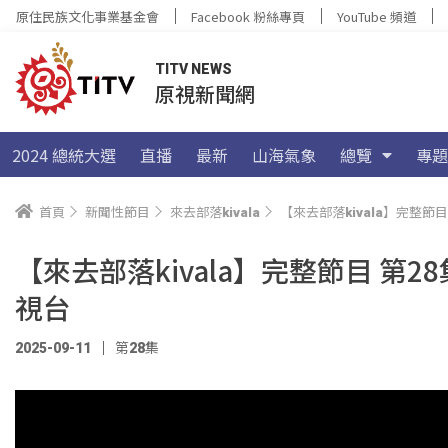
原住民族文化事業基金會
Facebook 粉絲專頁
YouTube 頻道
TITV NEWS
原視新聞網
2024 總統大選
直播
最新
山海氣象
總覽
專題
首頁
新聞性節目
來去部落kivala
【來去部落kivala】完整
【來去部落kivala】完整節目 
視台
2025-09-11
第28集