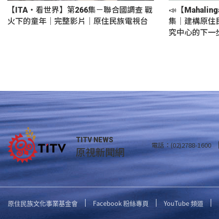
【ITA・看世界】第266集－聯合國調查 戰
📣【Mahali
火下的童年｜完整影片｜原住民族電視台
集｜建構原住
究中心的下一
TITV NEWS
電話：(02)2788-1600
原視新聞網
原住民族文化事業基金會
Facebook 粉絲專頁
YouTube 頻道