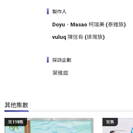
製作人
Doyu．Masao 柯瑞美 (泰雅族)
vuluq 陳信有 (排灣族)
採訪企劃
葉雅庭
其他集數
第119集
第集