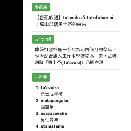
魯凱族
【魯凱族語】ta‘avalra ‘i tatolohae ni
｜萬山部落勇士祭的由來
文化介紹
傳統祖靈祭是一系列為期四個月的祭典，
現今配合族人工作求學濃縮為一天，並特
別將「勇士祭(Ta‘avala)」凸顯辦理。
小辭典
ta‘avalra
勇士成年禮
molapangolai
祖靈祭
asavasavahe
男性青年
atamatama