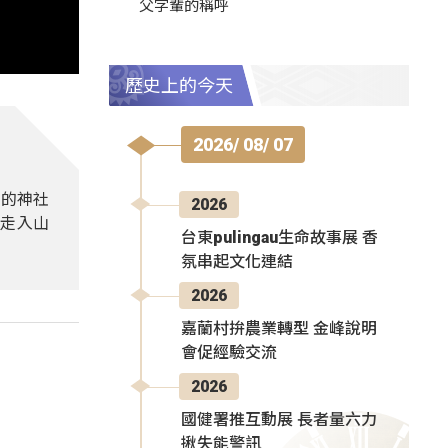
父字輩的稱呼
歷史上的今天
2026/ 08/ 07
期的神社
2026
，走入山
台東pulingau生命故事展 香
氛串起文化連結
2026
嘉蘭村拚農業轉型 金峰說明
會促經驗交流
2026
國健署推互動展 長者量六力
揪失能警訊