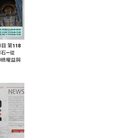
節目 第118
腳石—從
傳統權益與