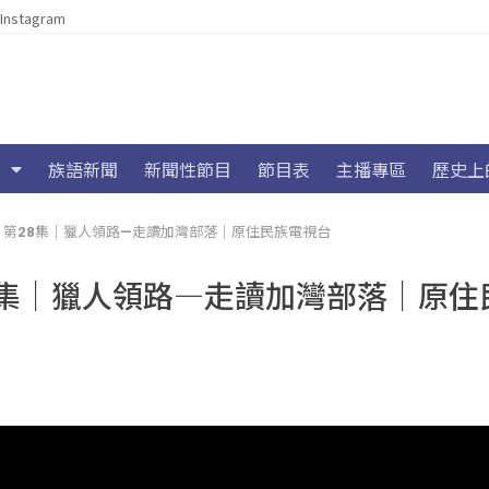
Instagram
族語新聞
新聞性節目
節目表
主播專區
歷史上
節目 第28集｜獵人領路—走讀加灣部落｜原住民族電視台
第28集｜獵人領路—走讀加灣部落｜原