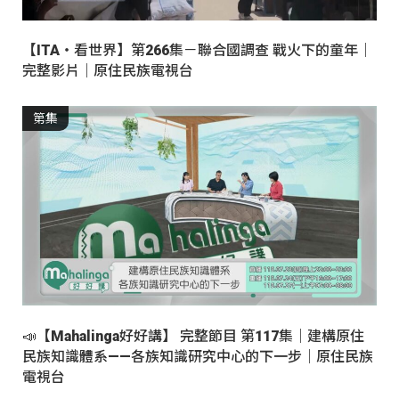
【ITA・看世界】第266集－聯合國調查 戰火下的童年｜
完整影片｜原住民族電視台
第集
📣【Mahalinga好好講】 完整節目 第117集｜建構原住
民族知識體系——各族知識研究中心的下一步｜原住民族
電視台