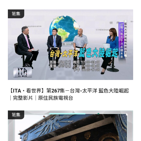
第集
【ITA・看世界】第267集－台灣-太平洋 藍色大陸崛起
｜完整影片｜原住民族電視台
第集