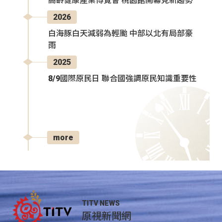
高齡健康產業博覽會 桃園館開幕見新趨勢
2026
白海豚白天減弱為輕颱 中部以北有局部豪
雨
2025
8/9國際原民日 聯合國強調原民知識重要性
more
TITV NEWS
原視新聞網