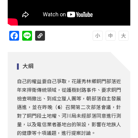
Facebook
Line
A
A
A
大綱
自己的權益要自己爭取，花蓮秀林鄉銅門部落近
年來捍衛傳統領域，從護樹封路事件、要求銅門
檢查哨撤出、到成立獵人團等，朝部落自主發展
邁進，並在昨晚（6）召開第二次部落會議，針
對了銅門段土地權、河川局未經部落同意進行測
量，以及電信業者基地台的架設，影響在地族人
的健康等十項議題，進行提案討論。