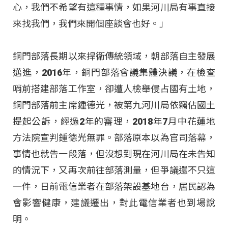
心，我們不希望有這種事情，如果河川局有事直接
來找我們，我們來開個座談會也好。」
銅門部落長期以來捍衛傳統領域，朝部落自主發展
邁進，2016年，銅門部落會議集體決議，在檢查
哨前搭建部落工作室，卻遭人檢舉侵占國有土地，
銅門部落前主席鍾德光，被第九河川局依竊佔國土
提起公訴，經過2年的審理，2018年7月中花蓮地
方法院宣判鍾德光無罪。部落原本以為官司落幕，
事情也就告一段落，但沒想到現在河川局在未告知
的情況下，又再次前往部落測量，但爭議還不只這
一件，日前電信業者在部落架設基地台，居民認為
會影響健康，建議遷出，對此電信業者也到場說
明。