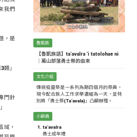
來我們
題，是
魯凱族
【魯凱族語】ta‘avalra ‘i tatolohae ni
｜萬山部落勇士祭的由來
3類」
文化介紹
傳統祖靈祭是一系列為期四個月的祭典，
現今配合族人工作求學濃縮為一天，並特
專門針
別將「勇士祭(Ta‘avala)」凸顯辦理。
。」
小辭典
區域，
ta‘avalra
勇士成年禮
甚至周