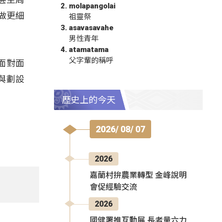
molapangolai
做更細
祖靈祭
asavasavahe
男性青年
atamatama
父字輩的稱呼
面對面
與劃設
歷史上的今天
2026/ 08/ 07
2026
嘉蘭村拚農業轉型 金峰說明
會促經驗交流
2026
國健署推互動展 長者量六力