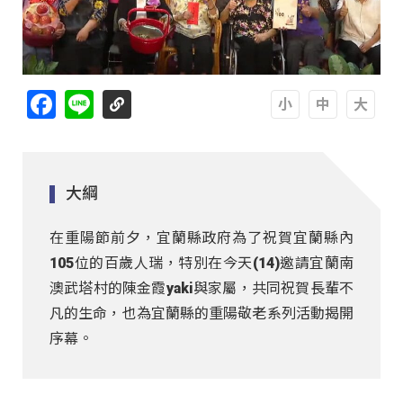
Facebook
Line
A
A
A
大綱
在重陽節前夕，宜蘭縣政府為了祝賀宜蘭縣內
105位的百歲人瑞，特別在今天(14)邀請宜蘭南
澳武塔村的陳金霞yaki與家屬，共同祝賀長輩不
凡的生命，也為宜蘭縣的重陽敬老系列活動揭開
序幕。