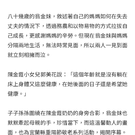
八十幾歲的翁金妹，敘述著自己的媽媽如何在失去
丈夫的情況下，透過務農和以物易物的方式拉拔自
己成長，更感謝媽媽的辛勞。但現在翁金妹與媽媽
分隔兩地生活，無法時常見面，所以兩人一見到面
就立刻相擁而泣。
陳金霞小女兒郭美花說：「這個年齡就是沒有躺在
床上身體又這麼健康，在她後面的日子還是希望她
健康。」
子子孫孫圍繞在陳金霞奶奶的身旁合影，翁金妹也
默默牽起母親的手，珍惜當下，而這溫馨動人的畫
面，也為宜蘭縣重陽節敬老系列活動，揭開序幕。