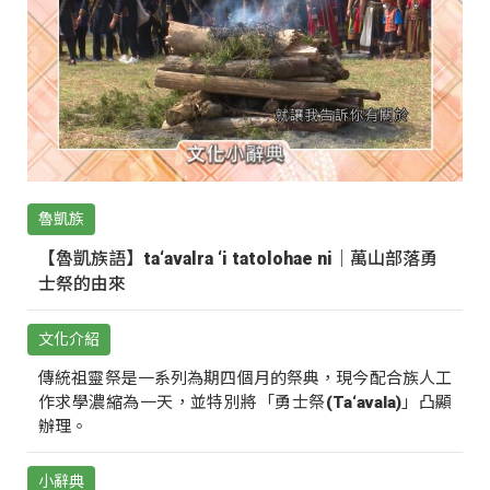
魯凱族
【魯凱族語】ta‘avalra ‘i tatolohae ni｜萬山部落勇
士祭的由來
文化介紹
傳統祖靈祭是一系列為期四個月的祭典，現今配合族人工
作求學濃縮為一天，並特別將「勇士祭(Ta‘avala)」凸顯
辦理。
小辭典