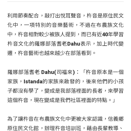
利用節奏配合，敲打出悅耳聲音，杵音是原住民文
化中，一項特別的音樂藝術，不過在布農族文化
中，杵音相對較少被族人提到，而已有近40年學習
杵音文化的羅娜部落耆老Dahu表示，加上時代變
遷，杵音藝術也越來越少在部落看到。
羅娜部落耆老 Dahu(司福來)：「杵音原本是一個
家族，Istanda的家族來啟發的，後來他們的小孩
子都沒有學了，變成是我部落裡面的長者，來學習
這個杵音，現在變成是我們社區裡面的特點。」
為了讓杵音在布農族文化中更被大家認識，信義鄉
原住民文化館，辦理杵音培訓班，藉由長輩教導、