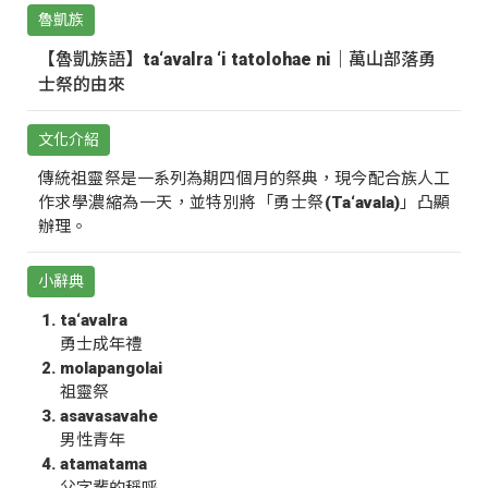
魯凱族
【魯凱族語】ta‘avalra ‘i tatolohae ni｜萬山部落勇
士祭的由來
文化介紹
傳統祖靈祭是一系列為期四個月的祭典，現今配合族人工
作求學濃縮為一天，並特別將「勇士祭(Ta‘avala)」凸顯
辦理。
小辭典
ta‘avalra
勇士成年禮
molapangolai
祖靈祭
asavasavahe
男性青年
atamatama
父字輩的稱呼