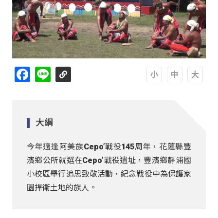
Facebook
Line
A
A
A
大綱
今年適逢阿美族Cepo’戰役145周年，花蓮縣豐
濱鄉公所就選在Cepo’戰役遺址，豐濱鄉靜浦國
小校區舉行追思致敬活動，紀念戰役中為保護家
園捍衛土地的族人。