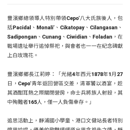
豐濱鄉總領導人特別帶領Cepo’八大氏族後人，包
括Pacidal、Monali’、Cikatopay、Cilangasan、
Sadipongan、Cunang、Ciwidian、Foladan，在
戰場遺址舉行追悼祭祀，與會者也一一在紀念碑獻
上白玫瑰花。
豐濱鄉鄉長江莉婷：「光緒4年西元1878年1月27
日，Cepo’青年返回營區交差，清軍饕以酒宴，趁
其酒酣耳熱之際關閉營房，命士兵將族人射殺，其
中殉難者165人，僅一人負傷幸存。」
追思活動上，靜浦國小學童、港口文健站長者特別
懷思吟唱，優美的歌聲緩緩道出思念祖先之情，靜