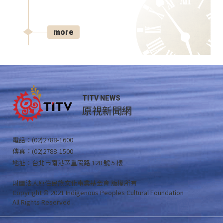
more
TITV NEWS
原視新聞網
電話：(02)2788-1600
傳真：(02)2788-1500
地址：台北市南港區重陽路 120 號 5 樓
財團法人原住民族文化事業基金會 版權所有
Copyright © 2021 Indigenous Peoples Cultural Foundation
All Rights Reserved .