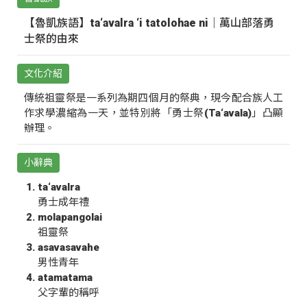
【魯凱族語】ta‘avalra ‘i tatolohae ni｜萬山部落勇
士祭的由來
文化介紹
傳統祖靈祭是一系列為期四個月的祭典，現今配合族人工
作求學濃縮為一天，並特別將「勇士祭(Ta‘avala)」凸顯
辦理。
小辭典
ta‘avalra
勇士成年禮
molapangolai
祖靈祭
asavasavahe
男性青年
atamatama
父字輩的稱呼