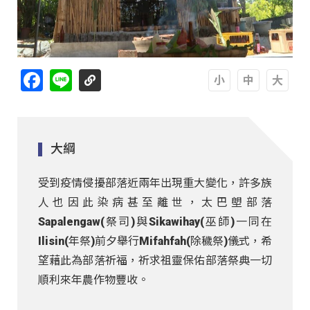
Facebook
Line
A
A
A
大綱
受到疫情侵擾部落近兩年出現重大變化，許多族
人也因此染病甚至離世，太巴塱部落
Sapalengaw(祭司)與Sikawihay(巫師)一同在
Ilisin(年祭)前夕舉行Mifahfah(除穢祭)儀式，希
望藉此為部落祈福，祈求祖靈保佑部落祭典一切
順利來年農作物豐收。