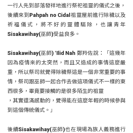
一行人先到部落發祥地進行祭祀祖靈的儀式之後，
後續來到Pahpah no Cidal祖靈屋前進行除穢以及
祈福儀式，將不好的靈體驅除，也讓青年
Sisakawihay(巫師)受益良多。
Sisakawihay(巫師) ‘Ilid Nah 鄭羚佐說：「這幾年
因為疫情來的太突然，而且又造成的事情這麼嚴
重，所以祭司就覺得除穢祭這是一個非常重要的事
情，祭司跟巫師一起合作去做這項儀式不一樣的東
西很多，畢竟要接觸的是很多陌生的祖靈
，其實還滿感動的，覺得能在這麼年輕的時候參與
到這個傳統儀式。」
後續Sisakawihay(巫師)也在現場為族人義務進行