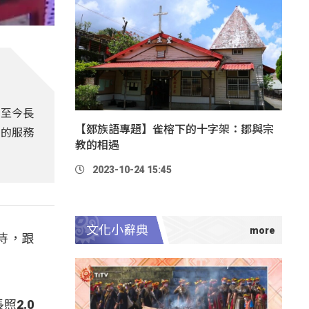
，至今長
【鄒族語專題】雀榕下的十字架：鄒與宗
照的服務
教的相遇
2023-10-24 15:45
文化小辭典
待，跟
2.0