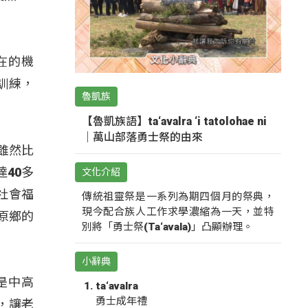
在的機
訓練，
魯凱族
【魯凱族語】ta‘avalra ‘i tatolohae ni
｜萬山部落勇士祭的由來
雖然比
40多
文化介紹
社會福
傳統祖靈祭是一系列為期四個月的祭典，
現今配合族人工作求學濃縮為一天，並特
原鄉的
別將「勇士祭(Ta‘avala)」凸顯辦理。
小辭典
是中高
ta‘avalra
勇士成年禮
，讓老