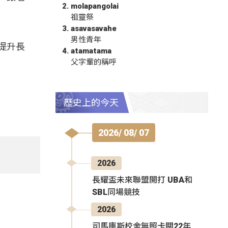
molapangolai
祖靈祭
asavasavahe
男性青年
提升長
atamatama
父字輩的稱呼
歷史上的今天
2026/ 08/ 07
2026
長耀盃未來聯盟開打 UBA和
SBL同場競技
2026
司馬庫斯校舍無照卡關22年