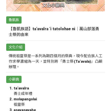
魯凱族
【魯凱族語】ta‘avalra ‘i tatolohae ni｜萬山部落勇
士祭的由來
文化介紹
傳統祖靈祭是一系列為期四個月的祭典，現今配合族人工
作求學濃縮為一天，並特別將「勇士祭(Ta‘avala)」凸顯
辦理。
小辭典
ta‘avalra
勇士成年禮
molapangolai
祖靈祭
asavasavahe