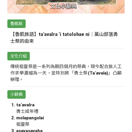
魯凱族
【魯凱族語】ta‘avalra ‘i tatolohae ni｜萬山部落勇
士祭的由來
文化介紹
傳統祖靈祭是一系列為期四個月的祭典，現今配合族人工
作求學濃縮為一天，並特別將「勇士祭(Ta‘avala)」凸顯
辦理。
小辭典
ta‘avalra
勇士成年禮
molapangolai
祖靈祭
asavasavahe