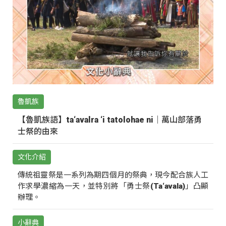
魯凱族
【魯凱族語】ta‘avalra ‘i tatolohae ni｜萬山部落勇
士祭的由來
文化介紹
傳統祖靈祭是一系列為期四個月的祭典，現今配合族人工
作求學濃縮為一天，並特別將「勇士祭(Ta‘avala)」凸顯
辦理。
小辭典