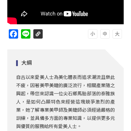
Facebook
Line
A
A
A
大綱
自古以來愛美人士為美化體表而追求潮流且樂此
不疲，因著美甲美睫的廣泛流行，相關產業隨之
興起，帶您來認識一位尖石鄉馬胎部落的泰雅族
人，是如何凸顯特色來經營這塊競爭激烈的產
業，她了解專業美甲師及美睫師必須經過嚴格的
訓練，並具備多方面的專業知識，以提供更多元
與優質的服務給所有愛美人士。