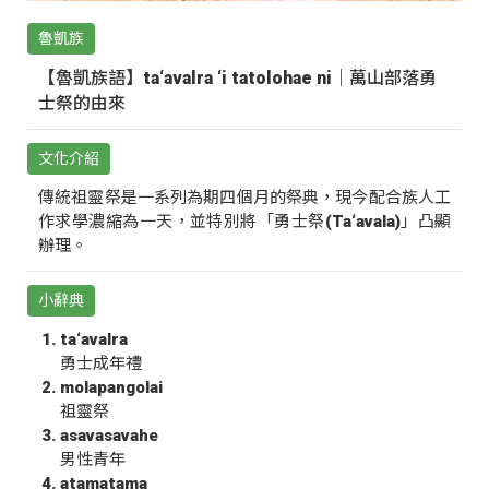
魯凱族
【魯凱族語】ta‘avalra ‘i tatolohae ni｜萬山部落勇
士祭的由來
文化介紹
傳統祖靈祭是一系列為期四個月的祭典，現今配合族人工
作求學濃縮為一天，並特別將「勇士祭(Ta‘avala)」凸顯
辦理。
小辭典
ta‘avalra
勇士成年禮
molapangolai
祖靈祭
asavasavahe
男性青年
atamatama