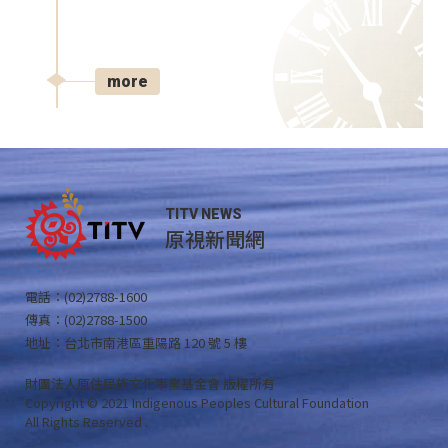
more
TITV NEWS
原視新聞網
電話：(02)2788-1600
傳真：(02)2788-1500
地址：台北市南港區重陽路 120 號 5 樓
財團法人原住民族文化事業基金會 版權所有
Copyright © 2021 Indigenous Peoples Cultural Foundation
All Rights Reserved .