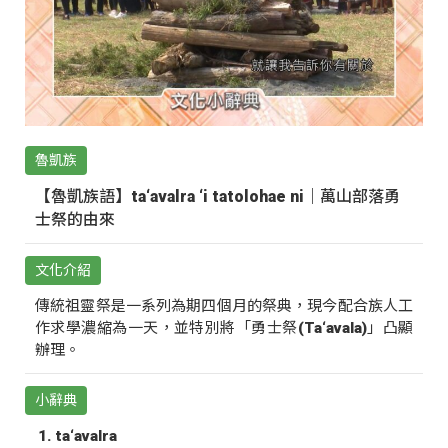
魯凱族
【魯凱族語】ta‘avalra ‘i tatolohae ni｜萬山部落勇
士祭的由來
文化介紹
傳統祖靈祭是一系列為期四個月的祭典，現今配合族人工
作求學濃縮為一天，並特別將「勇士祭(Ta‘avala)」凸顯
辦理。
小辭典
ta‘avalra