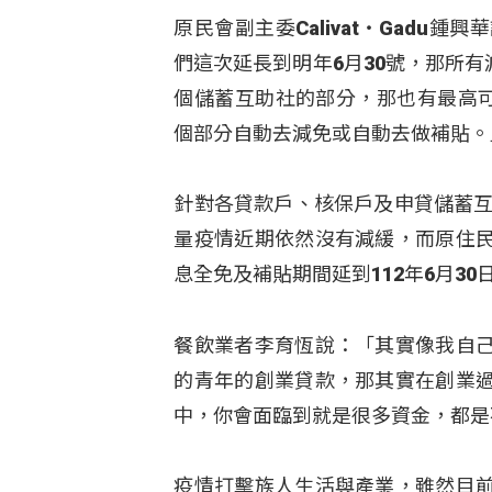
原民會副主委Calivat‧Gad
們這次延長到明年6月30號，那所
個儲蓄互助社的部分，那也有最高可
個部分自動去減免或自動去做補貼。
針對各貸款戶、核保戶及申貸儲蓄互
量疫情近期依然沒有減緩，而原住
息全免及補貼期間延到112年6月30
餐飲業者李育恆說：「其實像我自
的青年的創業貸款，那其實在創業
中，你會面臨到就是很多資金，都是
疫情打擊族人生活與產業，雖然目