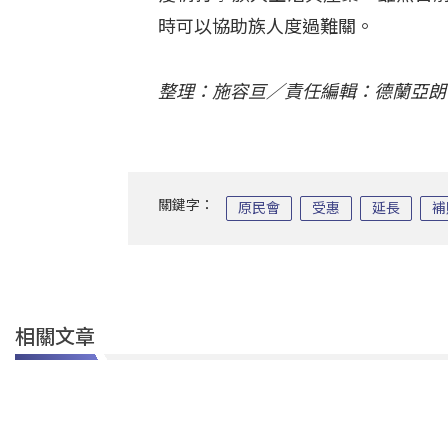
時可以協助族人度過難關。
整理：施容亘／責任編輯：德蘭亞朗
關鍵字：
原民會
受惠
延長
補
相關文章