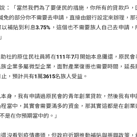
u鍾興華說：「當然我們為了要便民的措施，你所有的貸款戶，
有減免的部分你不需要去申請，直接由銀行設定來辦理，那
以補貼到利息3.75%，這個也不需要族人自己去申請，
」
助社的原住民社員將在111年7月開始本息攤還，原民會
民族企業多屬微型企業，面對產業復振也需要時間，延長
日止，預計共有1萬3615名族人受益。
己本身，我有申請過原民會的青年創業貸款，然後我有申
過程當中，其實會需要滿多的資金，那其實這都是在創業
不是在你預期當中的。」
前還沒看到疫情盡頭，但政府近期推動補貼與振興政策，