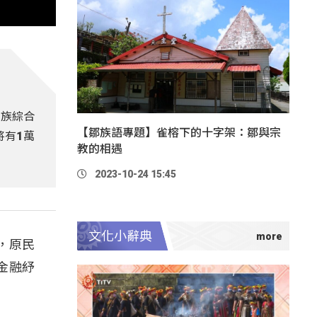
民族綜合
【鄒族語專題】雀榕下的十字架：鄒與宗
將有1萬
教的相遇
2023-10-24 15:45
文化小辭典
，原民
金融紓