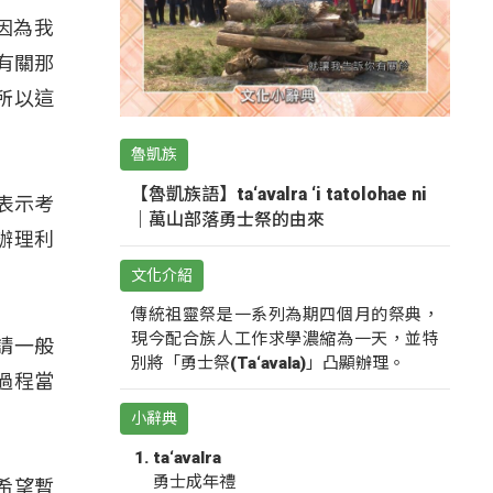
因為我
有關那
所以這
魯凱族
【魯凱族語】ta‘avalra ‘i tatolohae ni
表示考
｜萬山部落勇士祭的由來
辦理利
文化介紹
傳統祖靈祭是一系列為期四個月的祭典，
現今配合族人工作求學濃縮為一天，並特
請一般
別將「勇士祭(Ta‘avala)」凸顯辦理。
過程當
小辭典
ta‘avalra
勇士成年禮
希望暫