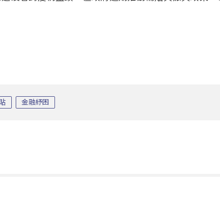
貼
金融紓困