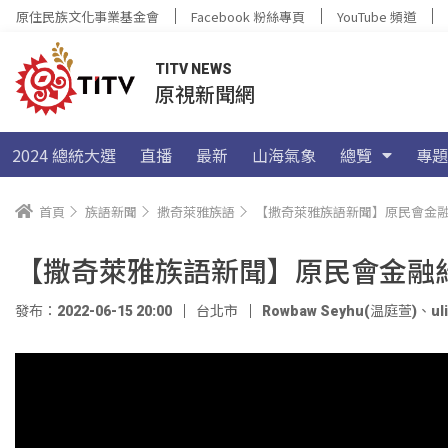
原住民族文化事業基金會
Facebook 粉絲專頁
YouTube 頻道
TITV NEWS
原視新聞網
2024 總統大選
直播
最新
山海氣象
總覽
專題
首頁
族語新聞
撒奇萊雅族語
【撒奇萊雅族語新聞】原民會金融紓
【撒奇萊雅族語新聞】原民會金融紓困
發布：2022-06-15 20:00
台北市
Rowbaw Seyhu(温庭萱)
、
u