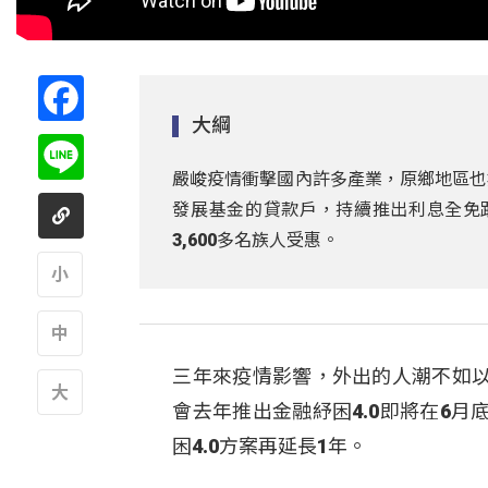
Facebook
大綱
Line
嚴峻疫情衝擊國內許多產業，原鄉地區也
發展基金的貸款戶，持續推出利息全免跟
3,600多名族人受惠。
A
三年來疫情影響，外出的人潮不如
A
會去年推出金融紓困4.0即將在6
A
困4.0方案再延長1年。