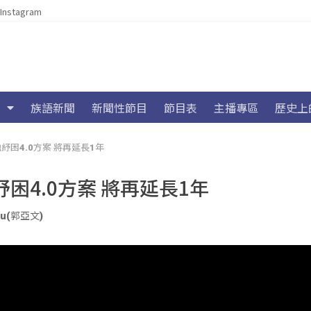
Instagram
族語新聞
新聞性節目
節目表
主播專區
歷史上
困4.0方案 將再延長1年
4.0方案 將再延長1年
liu(郭亞文)