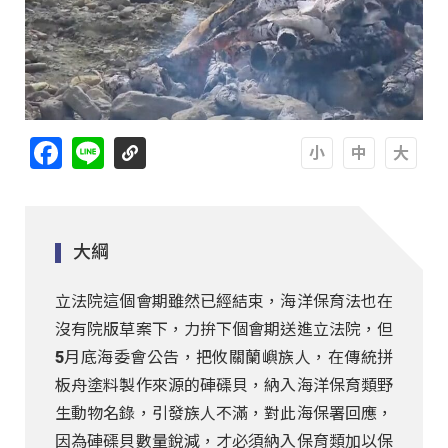
Facebook
Line
A
A
A
大綱
立法院這個會期雖然已經結束，海洋保育法也在
沒有院版草案下，力拚下個會期送進立法院，但
5月底海委會公告，把攸關蘭嶼族人，在傳統拼
板舟塗料製作來源的硨磲貝，納入海洋保育類野
生動物名錄，引發族人不滿，對此海保署回應，
因為硨磲貝數量銳減，才必須納入保育類加以保