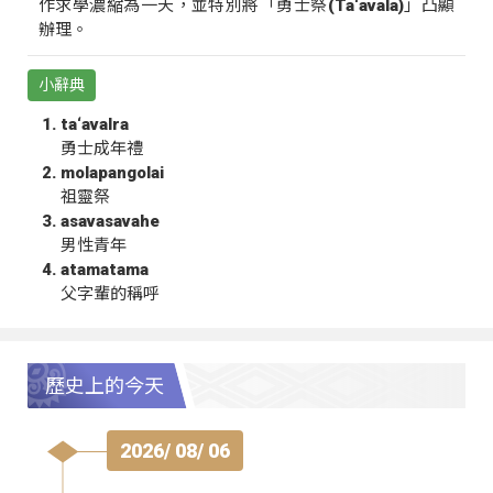
作求學濃縮為一天，並特別將「勇士祭(Ta‘avala)」凸顯
辦理。
小辭典
ta‘avalra
勇士成年禮
molapangolai
祖靈祭
asavasavahe
男性青年
atamatama
父字輩的稱呼
歷史上的今天
2026/ 08/ 06