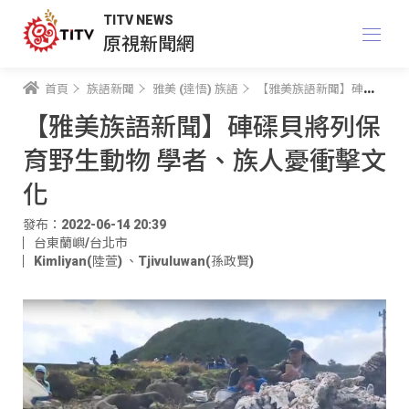
TITV NEWS
原視新聞網
首頁
族語新聞
雅美 (達悟) 族語
【雅美族語新聞】硨磲貝將列保育野生動物 學者、族人憂衝擊文化
【雅美族語新聞】硨磲貝將列保
育野生動物 學者、族人憂衝擊文
化
發布：2022-06-14 20:39
台東蘭嶼/台北市
Kimliyan(陸萱)
、
Tjivuluwan(孫政賢)