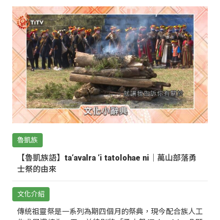
魯凱族
【魯凱族語】ta‘avalra ‘i tatolohae ni｜萬山部落勇
士祭的由來
文化介紹
傳統祖靈祭是一系列為期四個月的祭典，現今配合族人工