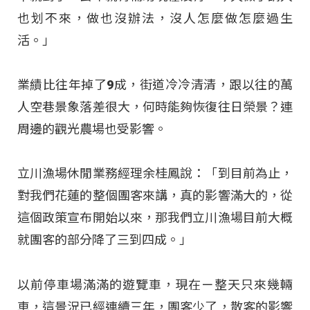
也划不來，做也沒辦法，沒人怎麼做怎麼過生
活。」
業績比往年掉了9成，街道冷冷清清，跟以往的萬
人空巷景象落差很大，何時能夠恢復往日榮景？連
周邊的觀光農場也受影響。
立川漁場休閒業務經理余桂鳳說：「到目前為止，
對我們花蓮的整個團客來講，真的影響滿大的，從
這個政策宣布開始以來，那我們立川漁場目前大概
就團客的部分降了三到四成。」
以前停車場滿滿的遊覽車，現在ㄧ整天只來幾輛
車，這景況已經連續三年，團客少了，散客的影響