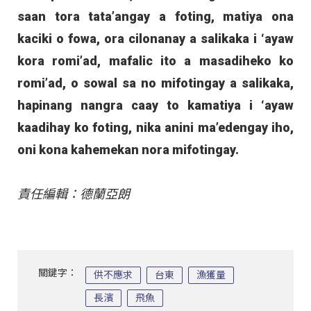
saan tora tata’angay a foting, matiya ona
kaciki o fowa, ora cilonanay a salikaka i ‘ayaw
kora romi’ad, mafalic ito a masadiheko ko
romi’ad, o sowal sa no mifotingay a salikaka,
hapinang nangra caay to kamatiya i ‘ayaw
kaadihay ko foting, nika anini ma’edengay iho,
oni kona kahemekan nora mifotingay.
責任編輯：德蘭亞朗
關鍵字：
供不應求
台東
漁獲量
長濱
飛魚