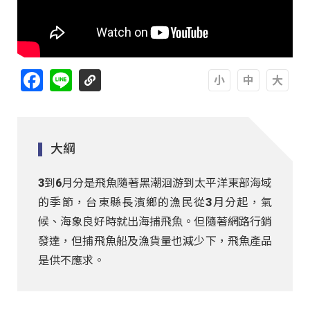
Facebook
Line
A
A
A
大綱
3到6月分是飛魚隨著黑潮洄游到太平洋東部海域
的季節，台東縣長濱鄉的漁民從3月分起，氣
候、海象良好時就出海捕飛魚。但隨著網路行銷
發達，但捕飛魚船及漁貨量也減少下，飛魚產品
是供不應求。