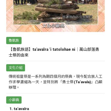
魯凱族
【魯凱族語】ta‘avalra ‘i tatolohae ni｜萬山部落勇
士祭的由來
文化介紹
傳統祖靈祭是一系列為期四個月的祭典，現今配合族人工
作求學濃縮為一天，並特別將「勇士祭(Ta‘avala)」凸顯
辦理。
小辭典
ta‘avalra