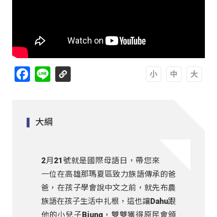
Facebook
Line
A
A
A
大綱
2月21號就是國際母語日，帶您來認識
一位在高雄那瑪夏區致力族語傳承的爸
爸，在孩子學會說中文之前，就先布農
族語在孩子生活中扎根，這也讓Dahu跟
他的小兒子Biung，雙雙獲得原民會頒