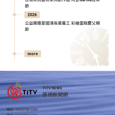
節
2026
公益團邀愛國浦長輩義工 彩繪蛋糕慶父親
節
more
TITV NEWS
原視新聞網
電話：(02)2788-1600