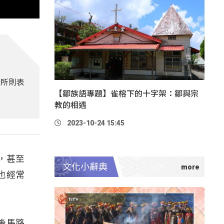
公所則表
【鄒族語專題】雀榕下的十字架：鄒與宗
教的相遇
2023-10-24 15:45
，甚至
文化小辭典
也經常
後馬路