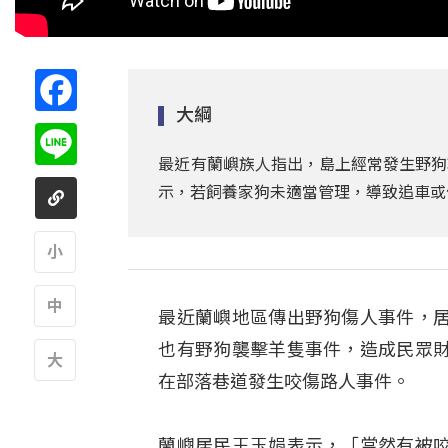
Facebook
大綱
Line
最近有蘭嶼族人指出，島上經常發生野狗
示，若飼養家狗未適當管理，導致追車或
A
最近蘭嶼地區傳出野狗傷人事件，
A
也有野狗襲擊羊隻事件，造成民眾
在部落巷道發生咬傷路人事件。
A
蘭嶼居民王玉娟表示，「當然有被