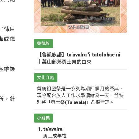
了怵目
車或傷
魯凱族
【魯凱族語】ta‘avalra ‘i tatolohae ni
｜萬山部落勇士祭的由來
序維護
文化介紹
傳統祖靈祭是一系列為期四個月的祭典，
現今配合族人工作求學濃縮為一天，並特
所，針
別將「勇士祭(Ta‘avala)」凸顯辦理。
小辭典
ta‘avalra
勇士成年禮