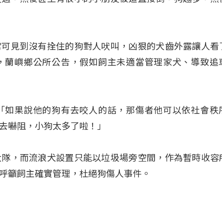
常可見到沒有拴住的狗對人吠叫，凶狠的犬齒外露讓人看
，蘭嶼鄉公所公告，假如飼主未適當管理家犬、導致追
「如果說他的狗有去咬人的話，那傷者他可以依社會秩
去嚇阻，小狗太多了啦！」
大隊，而流浪犬設置只能以垃圾場旁空間，作為暫時收容
呼籲飼主確實管理，杜絕狗傷人事件。