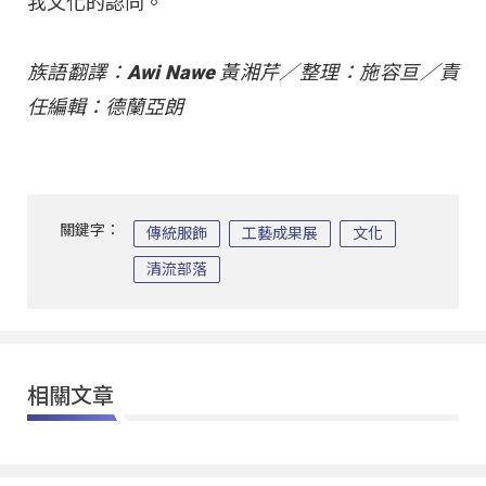
我文化的認同。
族語翻譯：
Awi Nawe
黃湘芹／整理：施容亘／責
任編輯：德蘭亞朗
關鍵字：
傳統服飾
工藝成果展
文化
清流部落
相關文章