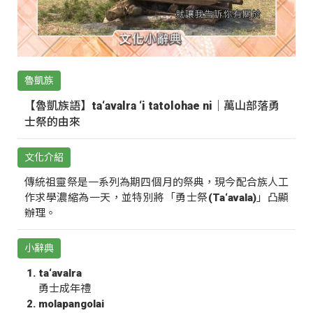
魯凱族
【魯凱族語】ta‘avalra ‘i tatolohae ni｜萬山部落勇
士祭的由來
文化介紹
傳統祖靈祭是一系列為期四個月的祭典，現今配合族人工
作求學濃縮為一天，並特別將「勇士祭(Ta‘avala)」凸顯
辦理。
小辭典
ta‘avalra
勇士成年禮
molapangolai