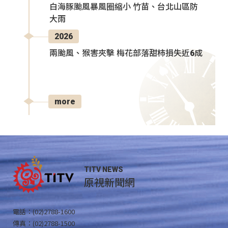
白海豚颱風暴風圈縮小 竹苗、台北山區防
大雨
2026
兩颱風、猴害夾擊 梅花部落甜柿損失近6成
more
TITV NEWS
原視新聞網
電話：(02)2788-1600
傳真：(02)2788-1500