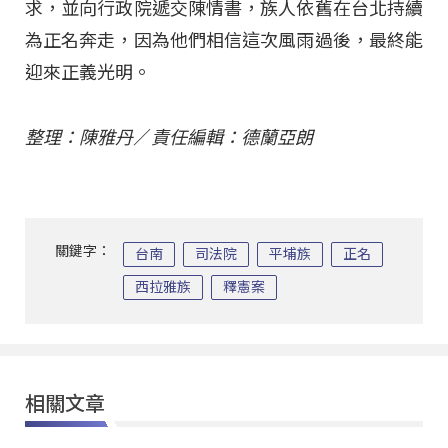
求，並向行政院遞交陳情書，族人依舊在台北持續
為正名奔走，因為他們相信這次風雨過後，最終能
迎來正義光明。
整理：陳雅丹
／
責任編輯：德蘭亞朗
關鍵字：
台南
司法院
平埔族
正名
西拉雅族
釋憲案
相關文章