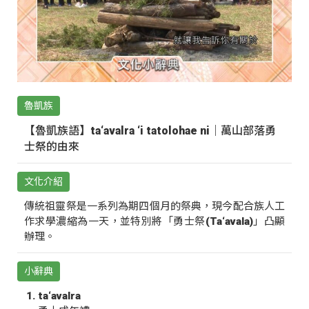
魯凱族
【魯凱族語】ta‘avalra ‘i tatolohae ni｜萬山部落勇
士祭的由來
文化介紹
傳統祖靈祭是一系列為期四個月的祭典，現今配合族人工
作求學濃縮為一天，並特別將「勇士祭(Ta‘avala)」凸顯
辦理。
小辭典
ta‘avalra