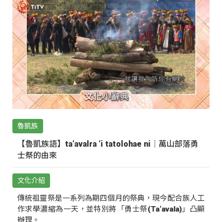
魯凱族
【魯凱族語】ta‘avalra ‘i tatolohae ni｜萬山部落勇
士祭的由來
文化介紹
傳統祖靈祭是一系列為期四個月的祭典，現今配合族人工
作求學濃縮為一天，並特別將「勇士祭(Ta‘avala)」凸顯
辦理。