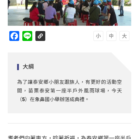
Facebook
Line
A
A
A
大綱
為了讓泰安鄉小朋友跟族人，有更好的活動空
間，苗栗泰安第一座半戶外風雨球場，今天
（5）在象鼻國小舉辦落成典禮。
耆老們向著東方，唸著祈福，為泰安鄉第一座半戶