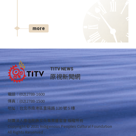
more
TITV NEWS
原視新聞網
電話：(02)2788-1600
傳真：(02)2788-1500
地址：台北市南港區重陽路 120 號 5 樓
財團法人原住民族文化事業基金會 版權所有
Copyright © 2021 Indigenous Peoples Cultural Foundation
All Rights Reserved .