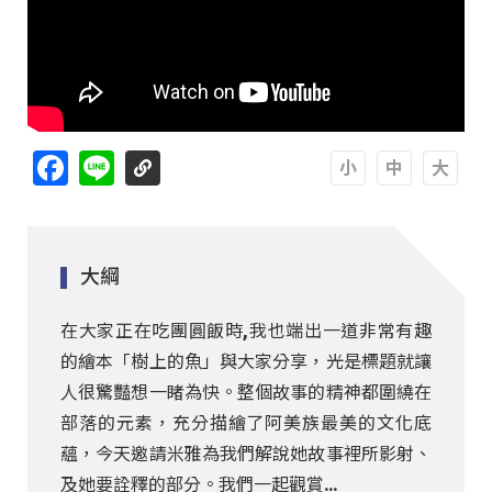
Facebook
Line
A
A
A
大綱
在大家正在吃團圓飯時,我也端出一道非常有趣
的繪本「樹上的魚」與大家分享，光是標題就讓
人很驚豔想一睹為快。整個故事的精神都圍繞在
部落的元素，充分描繪了阿美族最美的文化底
蘊，今天邀請米雅為我們解說她故事裡所影射、
及她要詮釋的部分。我們一起觀賞…