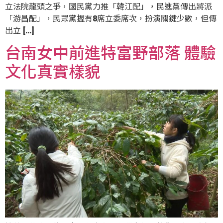
立法院龍頭之爭，國民黨力推「韓江配」，民進黨傳出將派
「游昌配」，民眾黨握有8席立委席次，扮演關鍵少數，但傳
出立 […]
台南女中前進特富野部落 體驗
文化真實樣貌