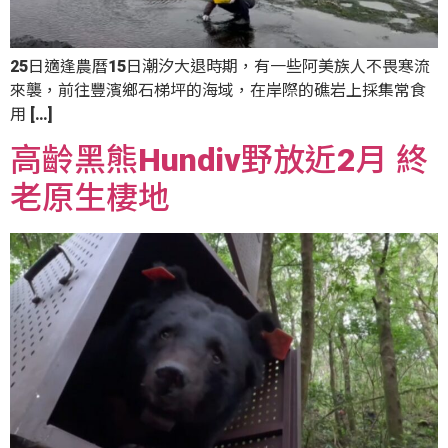
25日適逢農曆15日潮汐大退時期，有一些阿美族人不畏寒流
來襲，前往豐濱鄉石梯坪的海域，在岸際的礁岩上採集常食
用 […]
高齡黑熊Hundiv野放近2月 終
老原生棲地