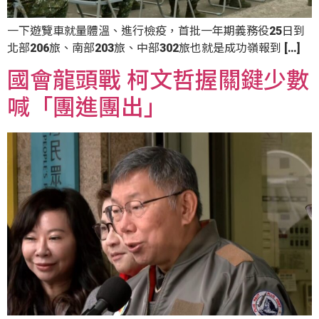
一下遊覽車就量體溫、進行檢疫，首批一年期義務役25日到
北部206旅、南部203旅、中部302旅也就是成功嶺報到 […]
國會龍頭戰 柯文哲握關鍵少數
喊「團進團出」