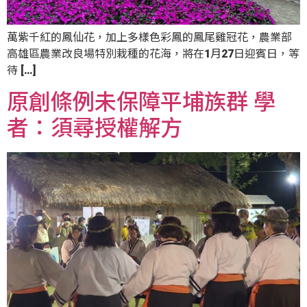
萬紫千紅的鳳仙花，加上多樣色彩鳳的鳳尾雞冠花，農業部
高雄區農業改良場特別栽種的花海，將在1月27日迎賓日，等
待 […]
原創條例未保障平埔族群 學
者：須尋授權解方