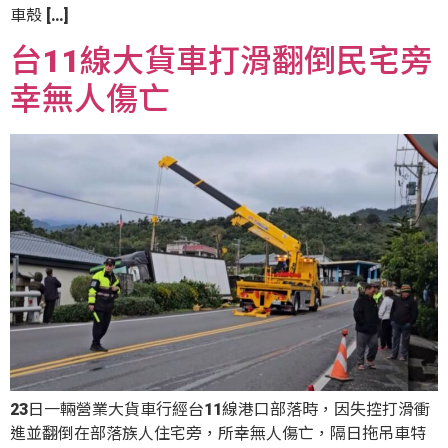
車殼 […]
台11線大貨車打滑翻倒民宅旁
幸無人傷亡
23日一輛營業大貨車行經台11線港口部落時，因失控打滑衝
進並翻倒在部落族人住宅旁，所幸無人傷亡，隔日拖吊車特