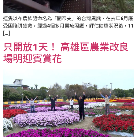
這隻以布農族語命名為「閽帝夫」的台灣黑熊，在去年6月底
受困陷阱獲救，經過4個多月醫療照護，評估健康狀況後，11
[…]
只開放1天！ 高雄區農業改良
場明迎賓賞花