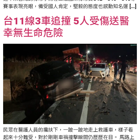
賽事表現亮眼，備受國人肯定，堅毅的態度也感動知名運 […]
台11線3車追撞 5人受傷送醫
幸無生命危險
民眾在醫護人員的攙扶下，一跛一跛地走上救護車，樣子看
起來十分難受，對於剛剛車禍撞擊瞬間仍歷歷在目。 馬路上