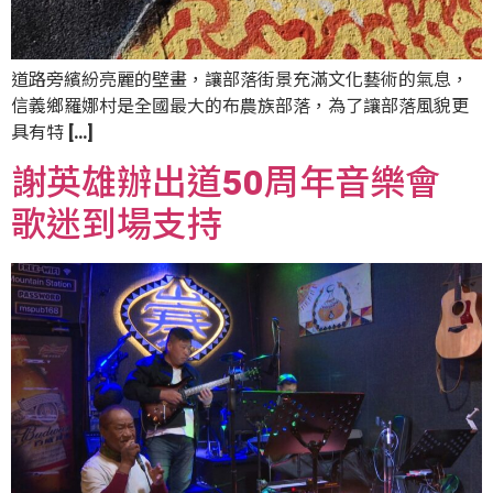
道路旁繽紛亮麗的壁畫，讓部落街景充滿文化藝術的氣息，
信義鄉羅娜村是全國最大的布農族部落，為了讓部落風貌更
具有特 […]
謝英雄辦出道50周年音樂會
歌迷到場支持