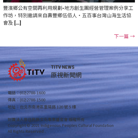
豐濱鄉公有空間再利用規劃-地方創生團經營管理案例分享工
作坊，特別邀請來自壽豐鄉伍佰人‧五百事台灣山海生活協
會及 […]
下一篇
→
TITV NEWS
原視新聞網
電話：(02)2788-1600
傳真：(02)2788-1500
地址：台北市南港區重陽路 120 號 5 樓
財團法人原住民族文化事業基金會 版權所有
Copyright © 2021 Indigenous Peoples Cultural Foundation
All Rights Reserved .