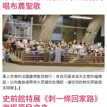
唱布農聖歌
萬人空巷的法國露德聖母遊行，來自花蓮卓溪天主堂的福傳
員，以布農族語帶領大眾誦唸玫瑰經，讓信仰的熱忱突破語
言隔閡 […]
史前館特展《刺一條回家路》