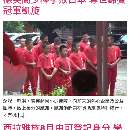
冠軍凱旋
深深一鞠躬，德芙蘭國小少棒隊，向前來的熱心企業及公益
團體，致上萬分的感謝，感謝他們當初資助旅費順利成行，
才有機 […]
西拉雅族8月中可登記身分 學