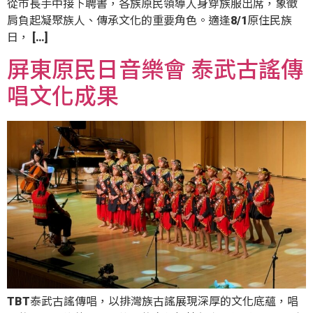
從市長手中接下聘書，各族原民領導人身穿族服出席，象徵
肩負起凝聚族人、傳承文化的重要角色。適逢8/1原住民族
日， […]
屏東原民日音樂會 泰武古謠傳
唱文化成果
TBT泰武古謠傳唱，以排灣族古謠展現深厚的文化底蘊，唱