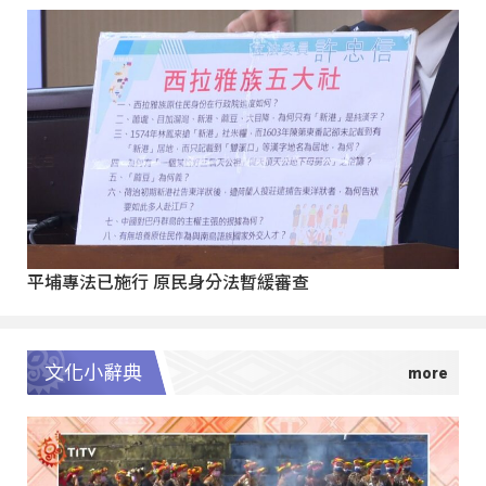
平埔專法已施行 原民身分法暫緩審查
文化小辭典