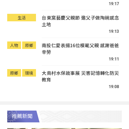
19:17
台東窯藝慶父親節 邀父子做陶碗感念
生活
土地
19:13
南投仁愛表揚16位模範父親 感謝爸爸
人物
原鄉
辛勞
19:11
大鳥村水保故事展 災害記憶轉化防災
原鄉
環境
教育
19:08
推薦新聞