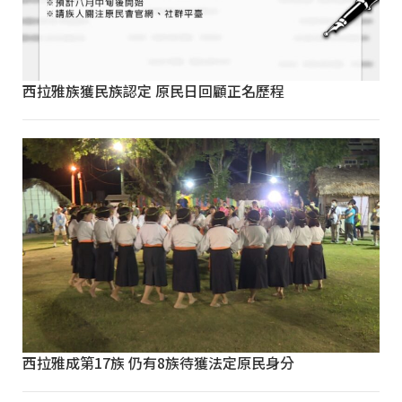
西拉雅族獲民族認定 原民日回顧正名歷程
西拉雅成第17族 仍有8族待獲法定原民身分