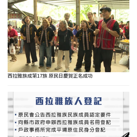
西拉雅族成第17族 原民日慶賀正名成功