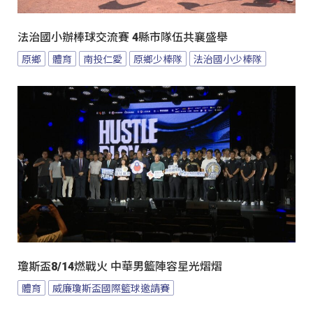
法治國小辦棒球交流賽 4縣市隊伍共襄盛舉
原鄉
體育
南投仁愛
原鄉少棒隊
法治國小少棒隊
瓊斯盃8/14燃戰火 中華男籃陣容星光熠熠
體育
威廉瓊斯盃國際籃球邀請賽