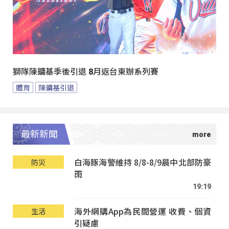
獅隊陳鏞基季後引退 8月返台東辦系列賽
體育
陳鏞基引退
最新新聞
白海豚海警維持 8/8-8/9晨中北部防豪
防災
雨
19:19
海外網購App為民間營運 收費、個資
生活
引疑慮