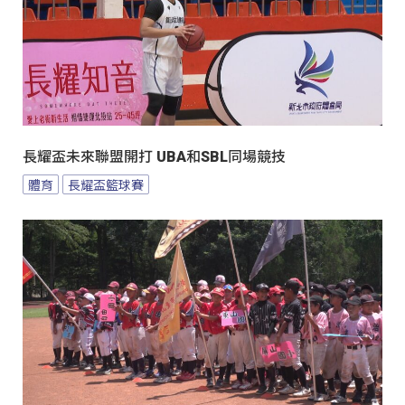
長耀盃未來聯盟開打 UBA和SBL同場競技
體育
長耀盃籃球賽