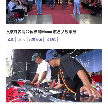
長濱鄉表揚22位模範Mama 感念父親辛勞
原鄉
生活
台東長濱
父親節