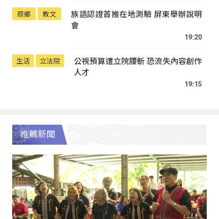
族語認證首推在地測驗 屏東舉辦說明
原鄉
教文
會
19:20
公視預算遭立院腰斬 恐流失內容創作
生活
立法院
人才
19:15
推薦新聞