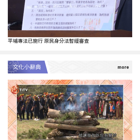
平埔專法已施行 原民身分法暫緩審查
文化小辭典