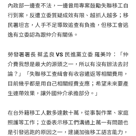
內政部一邊查不法，一邊曾用專案鼓勵失聯移工自
行到案，反遭立委質疑成效有限、越抓人越多；移
民署坦言，人手不足導致追查有負擔，但移工會逃
逸有立委認為跟仲介有關係。
勞發署署長 蔡孟良 VS 民進黨立委 羅美玲：「仲
介費我想是最大的源頭之一，所以有沒有辦法去討
論？」「失聯移工查緝會有收容遣返等相關費用，
目前幾乎都是用自己相關經費支應；希望未來要產
生連帶效果，讓外國仲介承擔部分。」
在台外籍移工人數多達數十萬，從事製作業、家庭
照護等工作；立委表示移工們溝通上萬一有問題也
是引發逃跑的原因之一，建議加強移工語言能力，