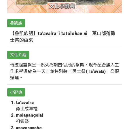
魯凱族
【魯凱族語】ta‘avalra ‘i tatolohae ni｜萬山部落勇
士祭的由來
文化介紹
傳統祖靈祭是一系列為期四個月的祭典，現今配合族人工
作求學濃縮為一天，並特別將「勇士祭(Ta‘avala)」凸顯
辦理。
小辭典
ta‘avalra
勇士成年禮
molapangolai
祖靈祭
asavasavahe