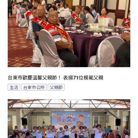
台東市歡慶溫馨父親節！ 表揚71位模範父親
生活
台東市公所
父親節