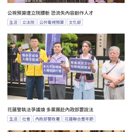
公視預算遭立院腰斬 恐流失內容創作人才
生活
立法院
公共電視預算
文化部
花蓮警執法爭議燒 多黨團赴內政部要說法
生活
社會
內政部警政署
花蓮聯合豐年節