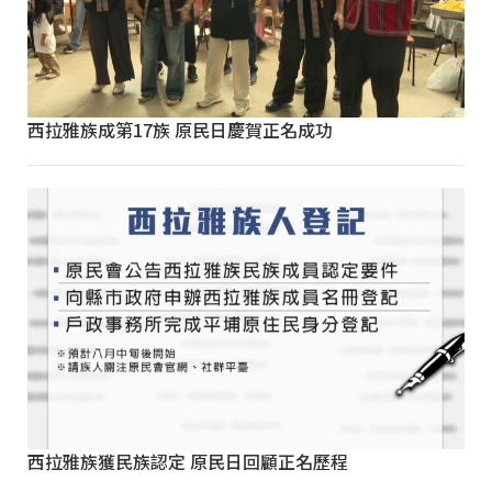
西拉雅族成第17族 原民日慶賀正名成功
西拉雅族獲民族認定 原民日回顧正名歷程