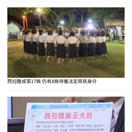
西拉雅成第17族 仍有8族待獲法定原民身分