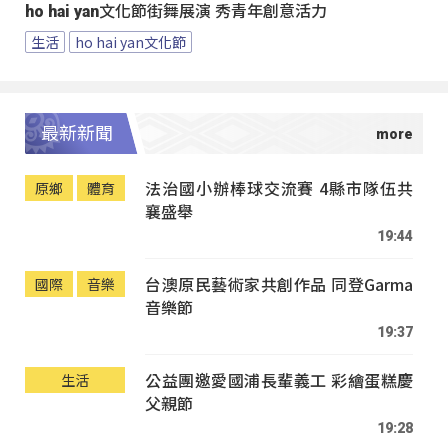
ho hai yan文化節街舞展演 秀青年創意活力
生活
ho hai yan文化節
最新新聞
法治國小辦棒球交流賽 4縣市隊伍共
原鄉
體育
襄盛舉
19:44
台澳原民藝術家共創作品 同登Garma
國際
音樂
音樂節
19:37
公益團邀愛國浦長輩義工 彩繪蛋糕慶
生活
父親節
19:28