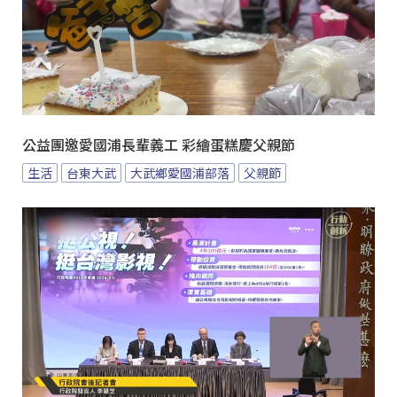
公益團邀愛國浦長輩義工 彩繪蛋糕慶父親節
生活
台東大武
大武鄉愛國浦部落
父親節