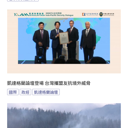
凱達格蘭論壇登場 台灣攜盟友抗境外威脅
國際
政經
凱達格蘭論壇