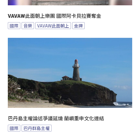
VAVAW此面朝上樂團 國際阿卡貝拉賽奪金
國際
音樂
VAVAW此面朝上
金牌
巴丹島主權論述爭議延燒 蘭嶼重申文化連結
國際
巴丹群島主權