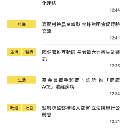
化連結
12:44
嘉蘭村拚農業轉型 金峰說明會促經驗
原鄉
交流
12:41
國健署推互動展 長者量六力揪失能警
生活
醫療
訊
12:35
基金會攜手超商、診所 推「健康
生活
ACE」遠離疾病
12:34
監察院監察權陷入空窗 立法院舉行公
政經
社會
聽會
12:21