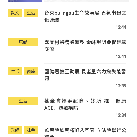
台東pulingau生命故事展 香氛串起文
教文
生活
化連結
12:44
嘉蘭村拚農業轉型 金峰說明會促經驗
原鄉
交流
12:41
國健署推互動展 長者量六力揪失能警
生活
醫療
訊
12:35
基金會攜手超商、診所 推「健康
生活
ACE」遠離疾病
12:34
監察院監察權陷入空窗 立法院舉行公
政經
社會
聽會