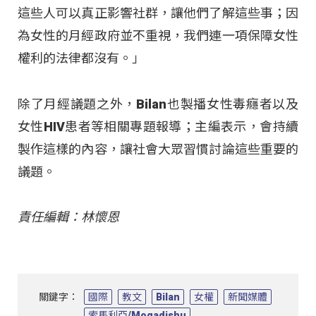
這些人可以真正影響社群，讓他們了解這些事；因
為女性的月經政府並不重視，我們連一項保障女性
權利的法律都沒有。」
除了月經議題之外，Bilan也製播女性毒癮者以及
女性HIV患者等相關專題報導；主編表示，會持續
製作這樣的內容，讓社會大眾習慣討論這些重要的
議題。
責任編輯：林懷恩
關鍵字：
國際
教文
Bilan
女權
新聞媒體
索馬利亞/Mogadishu