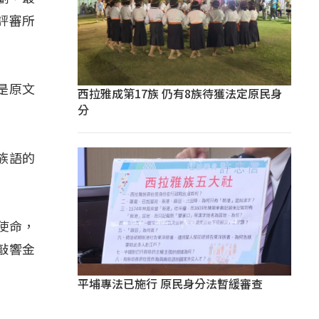
評審所
是原文
西拉雅成第17族 仍有8族待獲法定原民身
分
族語的
使命，
敲響金
平埔專法已施行 原民身分法暫緩審查