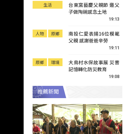
台東窯藝慶父親節 邀父
生活
子做陶碗感念土地
19:13
南投仁愛表揚16位模範
人物
原鄉
父親 感謝爸爸辛勞
19:11
大鳥村水保故事展 災害
原鄉
環境
記憶轉化防災教育
19:08
推薦新聞