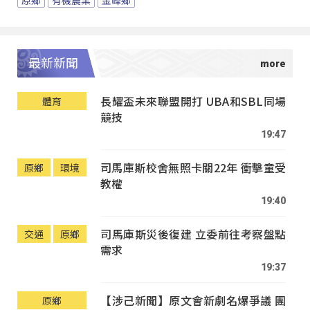
原鄉
有機農業
金峰鄉
最新新聞
長耀盃未來聯盟開打 UBA和SBL同場
體育
競技
19:47
司馬庫斯校舍無照卡關22年 衝擊童受
原鄉
環境
教權
19:40
司馬庫斯災後復建 立委前往考察盤點
交通
原鄉
需求
19:37
【涉己新聞】原文會新劇名爆爭議 團
原鄉