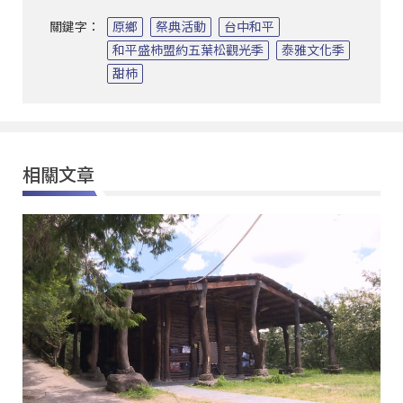
關鍵字：
原鄉
祭典活動
台中和平
和平盛柿盟約五葉松觀光季
泰雅文化季
甜柿
相關文章