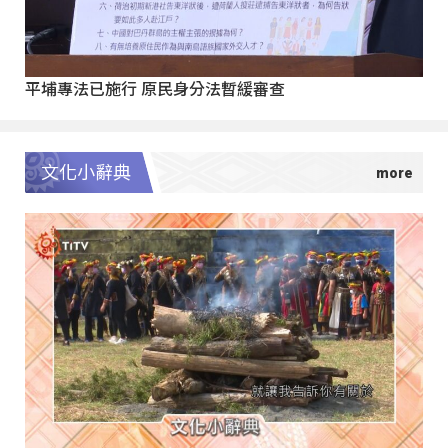
平埔專法已施行 原民身分法暫緩審查
文化小辭典