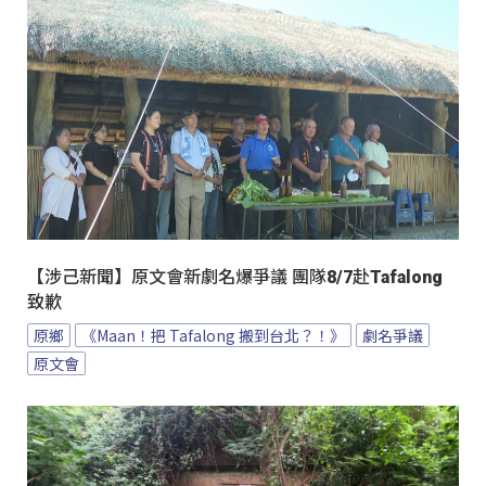
【涉己新聞】原文會新劇名爆爭議 團隊8/7赴Tafalong
致歉
原鄉
《Maan！把 Tafalong 搬到台北？！》
劇名爭議
原文會