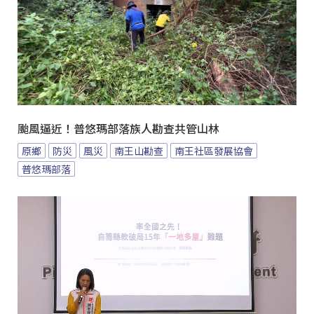
颱風逼近！普悠瑪部落族人勘查共管山林
原鄉
防災
風災
南王山勘查
南王社區發展協會
普悠瑪部落