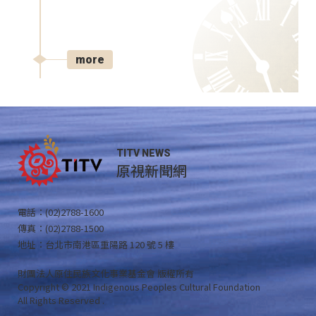
more
TITV NEWS
原視新聞網
電話：(02)2788-1600
傳真：(02)2788-1500
地址：台北市南港區重陽路 120 號 5 樓
財團法人原住民族文化事業基金會 版權所有
Copyright © 2021 Indigenous Peoples Cultural Foundation
All Rights Reserved .