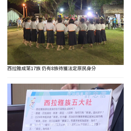
西拉雅成第17族 仍有8族待獲法定原民身分