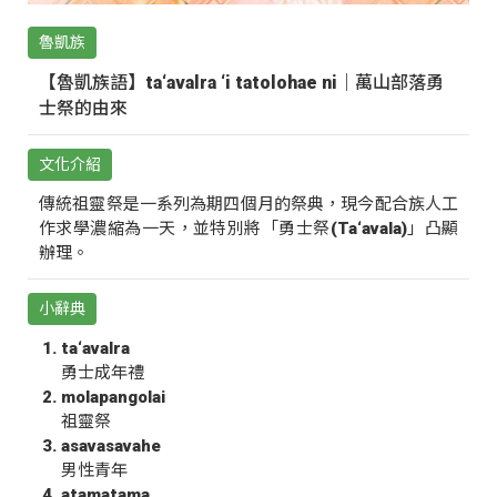
魯凱族
【魯凱族語】ta‘avalra ‘i tatolohae ni｜萬山部落勇
士祭的由來
文化介紹
傳統祖靈祭是一系列為期四個月的祭典，現今配合族人工
作求學濃縮為一天，並特別將「勇士祭(Ta‘avala)」凸顯
辦理。
小辭典
ta‘avalra
勇士成年禮
molapangolai
祖靈祭
asavasavahe
男性青年
atamatama