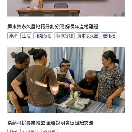
屏東推永久屋地籍分割分照 解長年產權難題
原鄉
生活
地籍分割
執照分照
屏東永久屋
產地權
嘉蘭村拚農業轉型 金峰說明會促經驗交流