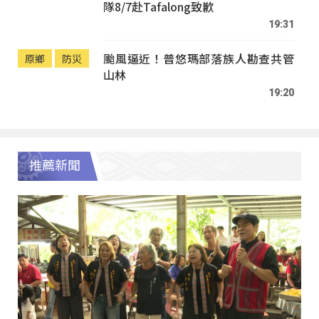
隊8/7赴Tafalong致歉
19:31
颱風逼近！普悠瑪部落族人勘查共管
原鄉
防災
山林
19:20
推薦新聞