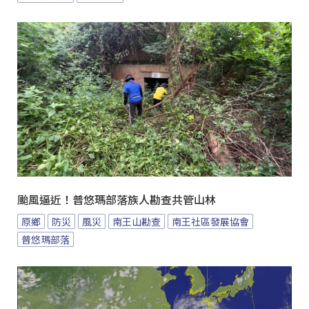
颱風逼近！普悠瑪部落族人勘查共管山林
原鄉
防災
風災
南王山勘查
南王社區發展協會
普悠瑪部落