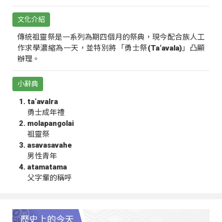
文化介紹
傳統祖靈祭是一系列為期四個月的祭典，現今配合族人工
作求學濃縮為一天，並特別將「勇士祭(Ta‘avala)」凸顯
辦理。
小辭典
ta‘avalra
勇士成年禮
molapangolai
祖靈祭
asavasavahe
男性青年
atamatama
父字輩的稱呼
歷史上的今天