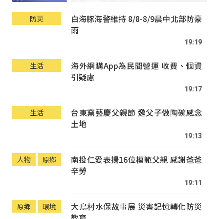
白海豚海警維持 8/8-8/9晨中北部防豪
防災
雨
19:19
海外網購App為民間營運 收費、個資
生活
引疑慮
19:17
台東窯藝慶父親節 邀父子做陶碗感念
生活
土地
19:13
南投仁愛表揚16位模範父親 感謝爸爸
人物
原鄉
辛勞
19:11
大鳥村水保故事展 災害記憶轉化防災
原鄉
環境
教育