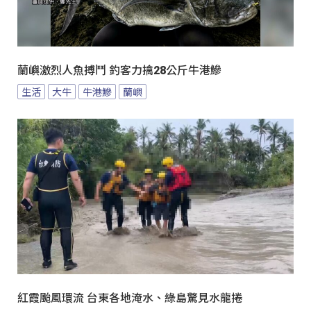
蘭嶼激烈人魚搏鬥 釣客力擒28公斤牛港鰺
生活
大牛
牛港鰺
蘭嶼
紅霞颱風環流 台東各地淹水、綠島驚見水龍捲