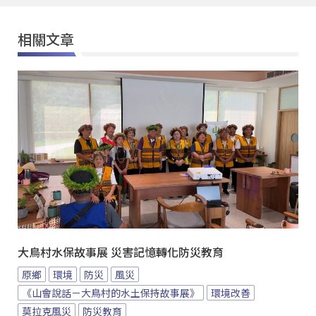
相關文章
大鳥村水保故事展 災害記憶轉化防災教育
原鄉
環境
防災
風災
《山會說話－大鳥村的水土保持故事展》
環境改善
莫拉克風災
防災教育