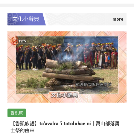
文化小辭典
魯凱族
【魯凱族語】ta‘avalra ‘i tatolohae ni｜萬山部落勇
士祭的由來