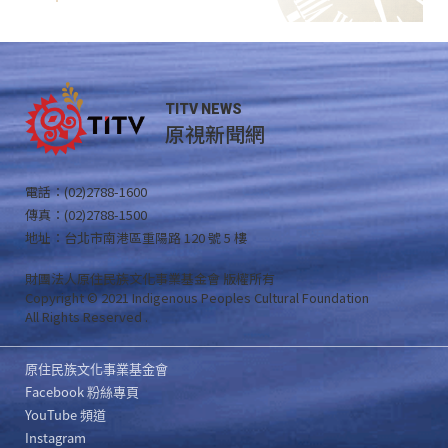
TITV NEWS
原視新聞網
電話：(02)2788-1600
傳真：(02)2788-1500
地址：台北市南港區重陽路 120 號 5 樓
財團法人原住民族文化事業基金會 版權所有
Copyright © 2021 Indigenous Peoples Cultural Foundation
All Rights Reserved .
原住民族文化事業基金會
Facebook 粉絲專頁
YouTube 頻道
Instagram