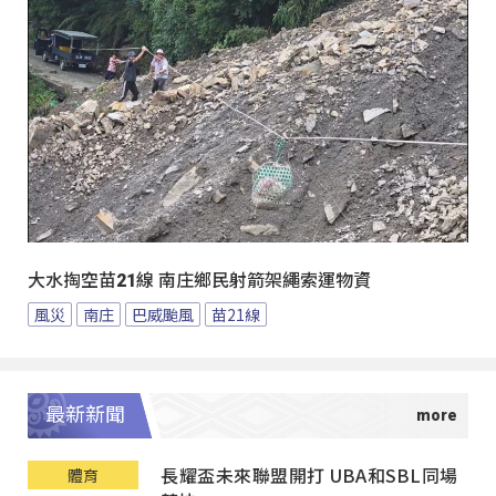
大水掏空苗21線 南庄鄉民射箭架繩索運物資
風災
南庄
巴威颱風
苗21線
最新新聞
長耀盃未來聯盟開打 UBA和SBL同場
體育