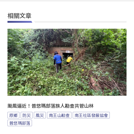
相關文章
颱風逼近！普悠瑪部落族人勘查共管山林
原鄉
防災
風災
南王山勘查
南王社區發展協會
普悠瑪部落