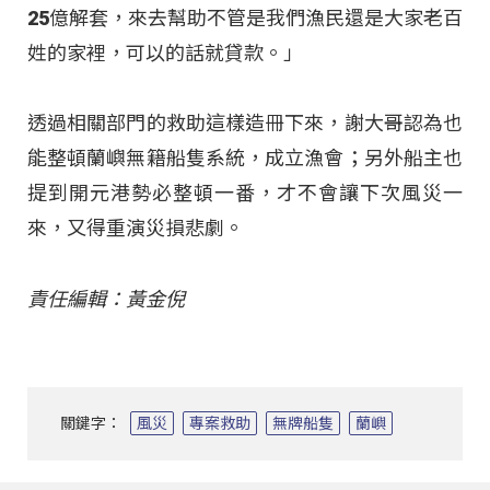
25億解套，來去幫助不管是我們漁民還是大家老百
姓的家裡，可以的話就貸款。」
透過相關部門的救助這樣造冊下來，謝大哥認為也
能整頓蘭嶼無籍船隻系統，成立漁會；另外船主也
提到開元港勢必整頓一番，才不會讓下次風災一
來，又得重演災損悲劇。
責任編輯：黃金倪
關鍵字：
風災
專案救助
無牌船隻
蘭嶼