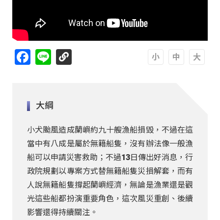
Facebook
Line
A
A
A
大綱
小犬颱風造成蘭嶼約九十艘漁船損毀，不過在這
當中有八成是屬於無籍船隻，沒有辦法像一般漁
船可以申請災害救助；不過13日傳出好消息，行
政院規劃以專案方式替無籍船隻災損解套，而有
人說無籍船隻撐起蘭嶼經濟，無論是漁業還是觀
光這些船都扮演重要角色，這次風災重創、後續
影響還得持續關注。