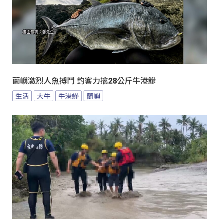
蘭嶼激烈人魚搏鬥 釣客力擒28公斤牛港鰺
生活
大牛
牛港鰺
蘭嶼