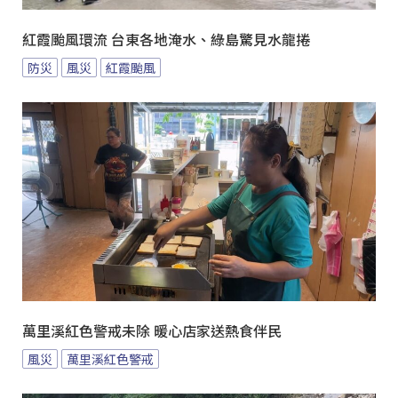
紅霞颱風環流 台東各地淹水、綠島驚見水龍捲
防災
風災
紅霞颱風
萬里溪紅色警戒未除 暖心店家送熱食伴民
風災
萬里溪紅色警戒