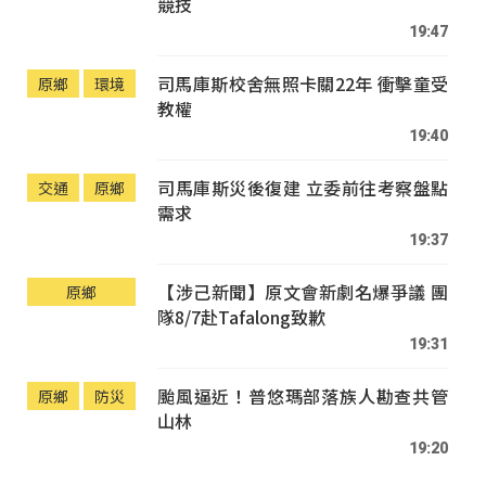
競技
19:47
司馬庫斯校舍無照卡關22年 衝擊童受
原鄉
環境
教權
19:40
司馬庫斯災後復建 立委前往考察盤點
交通
原鄉
需求
19:37
【涉己新聞】原文會新劇名爆爭議 團
原鄉
隊8/7赴Tafalong致歉
19:31
颱風逼近！普悠瑪部落族人勘查共管
原鄉
防災
山林
19:20