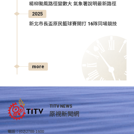
楊柳颱風路徑變數大 氣象署說明最新路徑
2025
新北市長盃原民籃球賽開打 16隊同場競技
more
TITV NEWS
原視新聞網
電話：(02)2788-1600