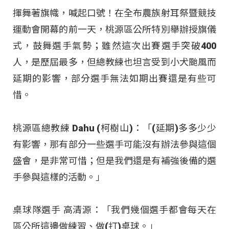
揮舞著旗幟，喊起口號！在全布農族射耳祭暨競技
運動會開幕的前一天，桃源區公所特別舉辦授旗儀
式，鼓舞選手氣勢；雖然這次出賽選手突破400
人，是歷屆最多，但總教練也坦言受到小犬颱風而
延期的影響，部分選手無法如期出賽還是有些可
惜。
桃源區總教練 Dahu (柯樹山)：「(延期)多多少少
有影響，那有部分一些選手可能沒有辦法參與這個
盛會，是非常可惜；但是我們還是有補強後備的選
手參與這樣的活動。」
桌球隊選手 高清源：「我們幾個選手都會每天在
區公所這邊做練習、做(打)桌球。」