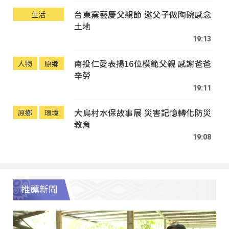
台東窯藝慶父親節 邀父子做陶碗感念
生活
土地
19:13
南投仁愛表揚16位模範父親 感謝爸爸
人物
原鄉
辛勞
19:11
大鳥村水保故事展 災害記憶轉化防災
原鄉
環境
教育
19:08
推薦新聞