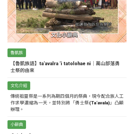
魯凱族
【魯凱族語】ta‘avalra ‘i tatolohae ni｜萬山部落勇
士祭的由來
文化介紹
傳統祖靈祭是一系列為期四個月的祭典，現今配合族人工
作求學濃縮為一天，並特別將「勇士祭(Ta‘avala)」凸顯
辦理。
小辭典