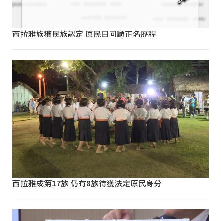
西拉雅族獲民族認定 原民日回顧正名歷程
西拉雅成第17族 仍有8族待獲法定原民身分