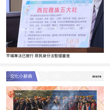
平埔專法已施行 原民身分法暫緩審查
文化小辭典