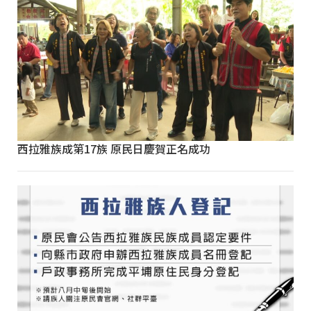
西拉雅族成第17族 原民日慶賀正名成功