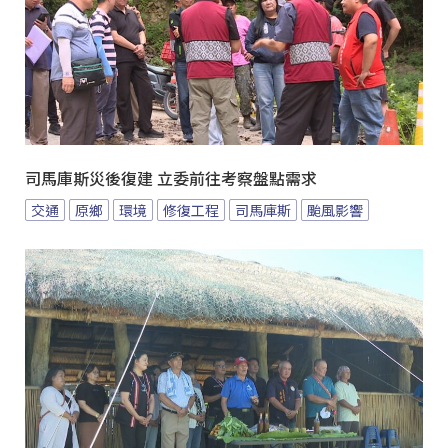
司馬庫斯災後復建 立委前往考察盤點需求
交通
原鄉
環境
修復工程
司馬庫斯
颱風影響