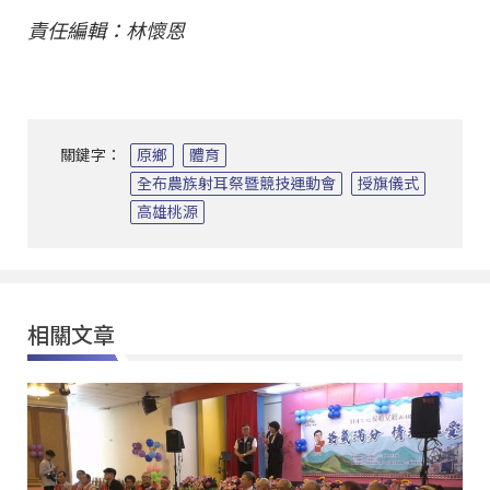
責任編輯：林懷恩
關鍵字：
原鄉
體育
全布農族射耳祭暨競技運動會
授旗儀式
高雄桃源
相關文章