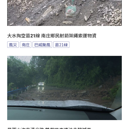
大水掏空苗21線 南庄鄉民射箭架繩索運物資
風災
南庄
巴威颱風
苗21線