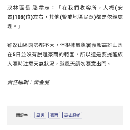
茂林區長 駱韋志：「在我們收容所，大概(安
置)106(位)左右，其他(警戒地區民眾)都是依親處
理。」
雖然山區雨勢都不大，但根據氣象署預報高雄山區
在5日並沒有脫離豪雨的範圍，所以還是要提醒族
人隨時注意天氣狀況，颱風天請勿隨意出門。
責任編輯：黃金倪
關鍵字：
風災
豪雨
高雄原鄉