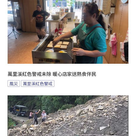
萬里溪紅色警戒未除 暖心店家送熱食伴民
風災
萬里溪紅色警戒