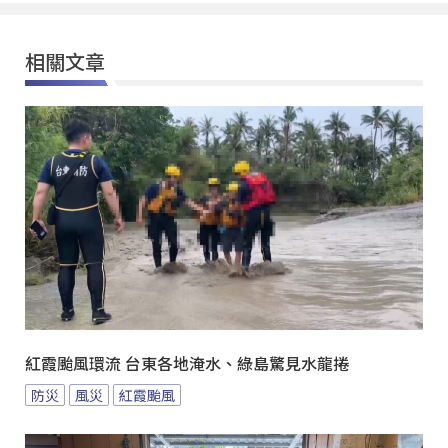
相關文章
紅霞颱風環流 台東各地淹水、綠島驚見水龍捲
防災
風災
紅霞颱風