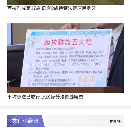
西拉雅成第17族 仍有8族待獲法定原民身分
平埔專法已施行 原民身分法暫緩審查
文化小辭典