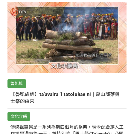
魯凱族
【魯凱族語】ta‘avalra ‘i tatolohae ni｜萬山部落勇
士祭的由來
文化介紹
傳統祖靈祭是一系列為期四個月的祭典，現今配合族人工
作求學濃縮為一天，並特別將「勇士祭(Ta‘avala)」凸顯