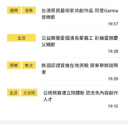
台澳原民藝術家共創作品 同登Garma
國際
音樂
音樂節
19:37
公益團邀愛國浦長輩義工 彩繪蛋糕慶
生活
父親節
19:28
族語認證首推在地測驗 屏東舉辦說明
原鄉
教文
會
19:20
公視預算遭立院腰斬 恐流失內容創作
生活
立法院
人才
19:15