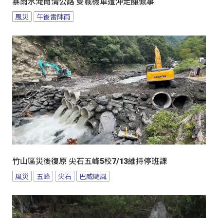
暴雨水淹南清公路 雙載機車遭沖走釀憾事
風災
午後雷陣雨
竹山區災後復原 尖石五峰5校7/13維持停班課
風災
五峰
尖石
巴威颱風