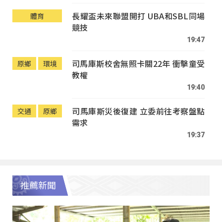
長耀盃未來聯盟開打 UBA和SBL同場
體育
競技
19:47
司馬庫斯校舍無照卡關22年 衝擊童受
原鄉
環境
教權
19:40
司馬庫斯災後復建 立委前往考察盤點
交通
原鄉
需求
19:37
推薦新聞