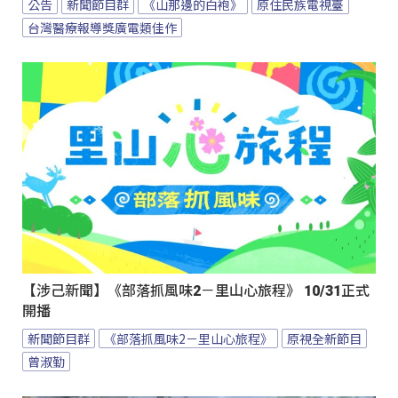
公告
新聞節目群
《山那邊的白袍》
原住民族電視臺
台灣醫療報導獎廣電類佳作
【涉己新聞】《部落抓風味2－里山心旅程》 10/31正式
開播
新聞節目群
《部落抓風味2－里山心旅程》
原視全新節目
曾淑勤