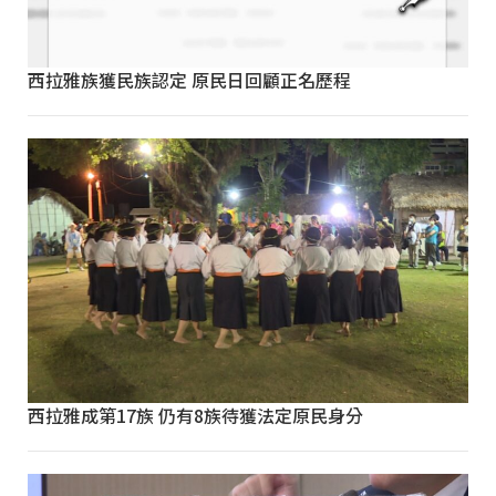
西拉雅族獲民族認定 原民日回顧正名歷程
西拉雅成第17族 仍有8族待獲法定原民身分