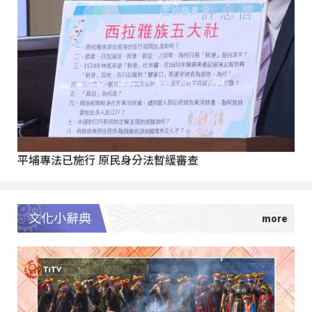
平埔專法已施行 原民身分法暫緩審查
文化小辭典