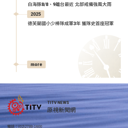
白海豚8/8、9離台最近 北部戒備強風大雨
2025
德芙蘭國小少棒隊成軍3年 獲隊史首座冠軍
more
TITV NEWS
原視新聞網
電話：(02)2788-1600