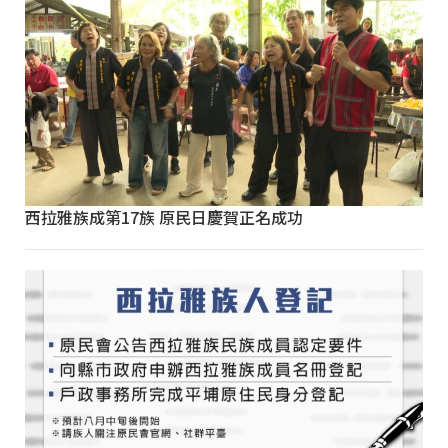
西拉雅族成第17族 原民日慶賀正名成功