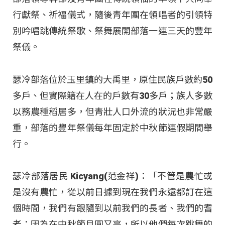
行獻祭、祈福儀式，隨後青年團在領唱者的引領特
別吟唱跳傳統祭歌、祭舞展開部落一連三天的豐年
祭儀。
瑟冷部落位於玉里鎮的大禹里，原住民族戶數約50
多戶、但實際籍在人在的戶數有30多戶；族人多數
以務農種稻居多，但青壯人口外流的狀況也非常嚴
重，部落的豐年祭儀每年固定於中秋節連假期間舉
行。
瑟冷部落居民 Kicyang(范金祥)：「不管是農忙或
是沒有農忙，從以前日據到現在我們永遠都訂在這
個時間，我們有跟隨到以前我們的長者、我們的耆
老；因為在中秋節月圓又亮，所以他們每次跳舞的