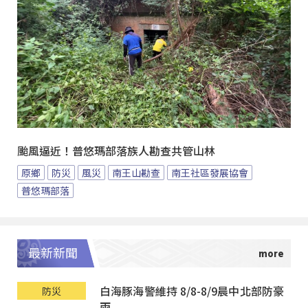
颱風逼近！普悠瑪部落族人勘查共管山林
原鄉
防災
風災
南王山勘查
南王社區發展協會
普悠瑪部落
最新新聞
白海豚海警維持 8/8-8/9晨中北部防豪
防災
雨