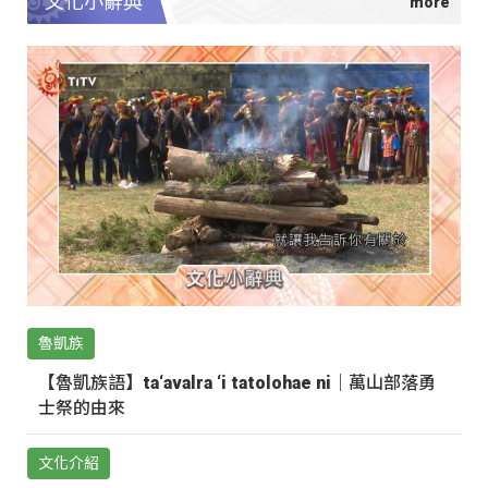
文化小辭典
魯凱族
【魯凱族語】ta‘avalra ‘i tatolohae ni｜萬山部落勇
士祭的由來
文化介紹