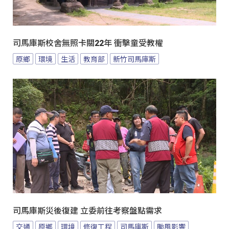
司馬庫斯校舍無照卡關22年 衝擊童受教權
原鄉
環境
生活
教育部
新竹司馬庫斯
司馬庫斯災後復建 立委前往考察盤點需求
交通
原鄉
環境
修復工程
司馬庫斯
颱風影響