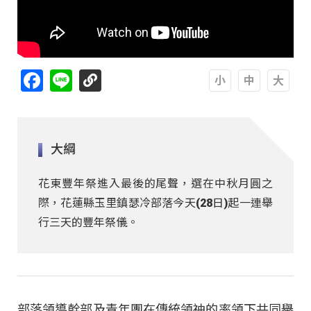
Facebook
Line
A
A
A
大綱
花東豐年祭進入最後的尾聲，選在中秋月圓之
際，花蓮縣玉里鎮瑟冷部落今天(28日)起一連舉
行三天的豐年祭儀。
部落領導幹部及青年團在傳統領䄂的率領下共同舉