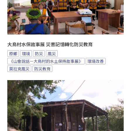
大鳥村水保故事展 災害記憶轉化防災教育
原鄉
環境
防災
風災
《山會說話－大鳥村的水土保持故事展》
環境改善
莫拉克風災
防災教育