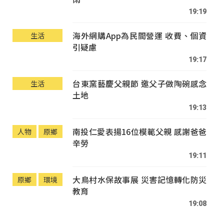
19:19
海外網購App為民間營運 收費、個資
生活
引疑慮
19:17
台東窯藝慶父親節 邀父子做陶碗感念
生活
土地
19:13
南投仁愛表揚16位模範父親 感謝爸爸
人物
原鄉
辛勞
19:11
大鳥村水保故事展 災害記憶轉化防災
原鄉
環境
教育
19:08