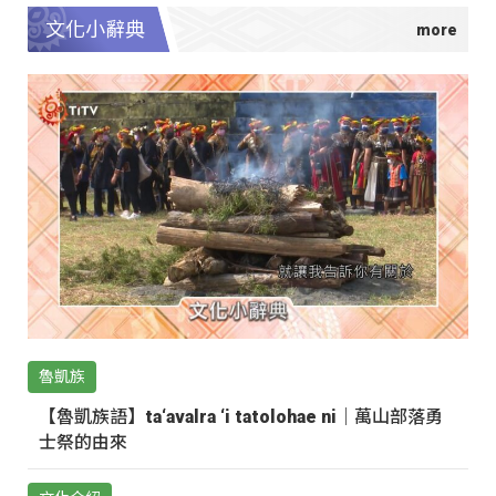
文化小辭典
魯凱族
【魯凱族語】ta‘avalra ‘i tatolohae ni｜萬山部落勇
士祭的由來