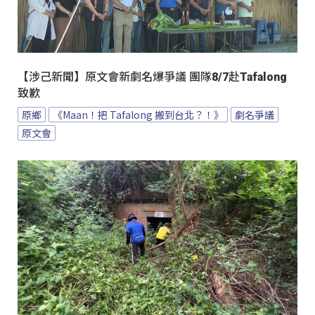
【涉己新聞】原文會新劇名爆爭議 團隊8/7赴Tafalong
致歉
原鄉
《Maan！把 Tafalong 搬到台北？！》
劇名爭議
原文會