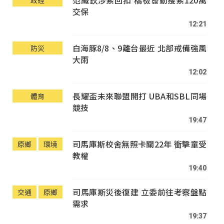
范織欽涉索回扣 橋檢發動搜索120萬
政經
交保
12:21
白海豚8/8、9離台最近 北部戒備強風
防災
大雨
12:02
長耀盃未來聯盟開打 UBA和SBL同場
體育
競技
19:47
司馬庫斯校舍無照卡關22年 衝擊童受
原鄉
環境
教權
19:40
司馬庫斯災後復建 立委前往考察盤點
交通
原鄉
需求
19:37