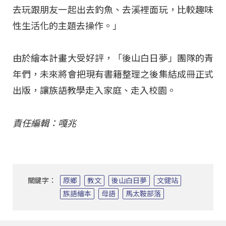
去玩跟朋友一起出去釣魚、去溪裡面玩，比較趣味
性生活化的主題去操作。」
由於繪本計畫大受好評，「後山白日夢」團隊的青
年們，未來將會把現有書籍整理之後集結成冊正式
出版，讓族語教學走入家庭、走入校園。
責任編輯：嘎兆
關鍵字：
原鄉
教文
後山白日夢
文健站
族語繪本
母語
馬太鞍部落