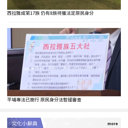
西拉雅成第17族 仍有8族待獲法定原民身分
平埔專法已施行 原民身分法暫緩審查
文化小辭典