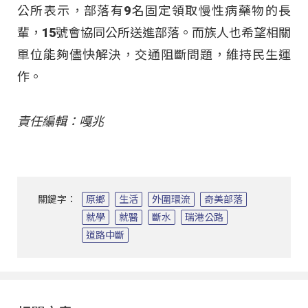
公所表示，部落有9名固定領取慢性病藥物的長
輩，15號會協同公所送進部落。而族人也希望相關
單位能夠儘快解決，交通阻斷問題，維持民生運
作。
責任編輯：嘎兆
關鍵字：
原鄉
生活
外圍環流
奇美部落
就學
就醫
斷水
瑞港公路
道路中斷