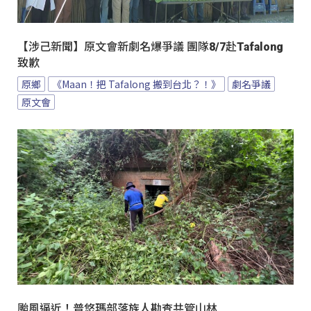
【涉己新聞】原文會新劇名爆爭議 團隊8/7赴Tafalong
致歉
原鄉
《Maan！把 Tafalong 搬到台北？！》
劇名爭議
原文會
颱風逼近！普悠瑪部落族人勘查共管山林