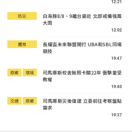
12:21
白海豚8/8、9離台最近 北部戒備強風
防災
大雨
12:02
長耀盃未來聯盟開打 UBA和SBL同場
體育
競技
19:47
司馬庫斯校舍無照卡關22年 衝擊童受
原鄉
環境
教權
19:40
司馬庫斯災後復建 立委前往考察盤點
交通
原鄉
需求
19:37