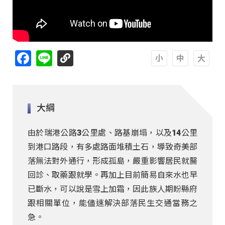
Facebook
Line
A
A
A
大綱
由於瑞港公路3公里處、路基崩塌，以及14公里
到港口路段，有多處路面堆積土石，導致奇美部
落無法對外通行，形成孤島，嚴重影響居民就醫
回診、取藥跟就學。再加上目前簡易自來水也早
已斷水，可以說是雪上加霜，因此族人期盼縣府
跟相關單位，能儘速解決部落民生交通當務之
急。