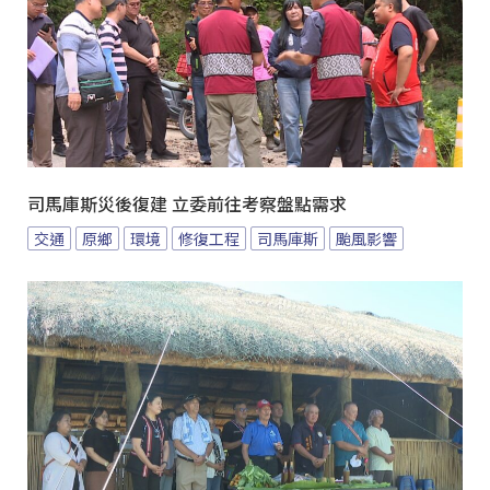
司馬庫斯災後復建 立委前往考察盤點需求
交通
原鄉
環境
修復工程
司馬庫斯
颱風影響