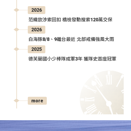
2026
范織欽涉索回扣 橋檢發動搜索120萬交保
2026
白海豚8/8、9離台最近 北部戒備強風大雨
2025
德芙蘭國小少棒隊成軍3年 獲隊史首座冠軍
more