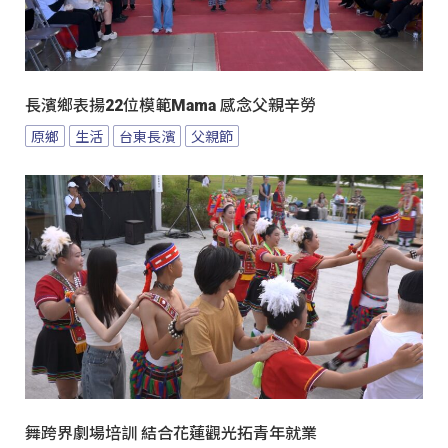
長濱鄉表揚22位模範Mama 感念父親辛勞
原鄉
生活
台東長濱
父親節
舞跨界劇場培訓 結合花蓮觀光拓青年就業