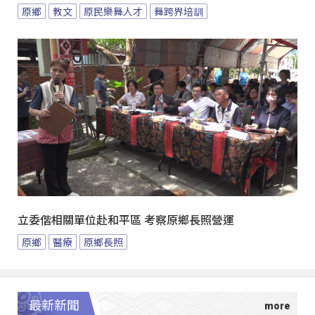
原鄉
教文
原民樂舞人才
舞跨界培訓
立委偕相關單位赴和平區 考察原鄉長照營運
原鄉
醫療
原鄉長照
最新新聞