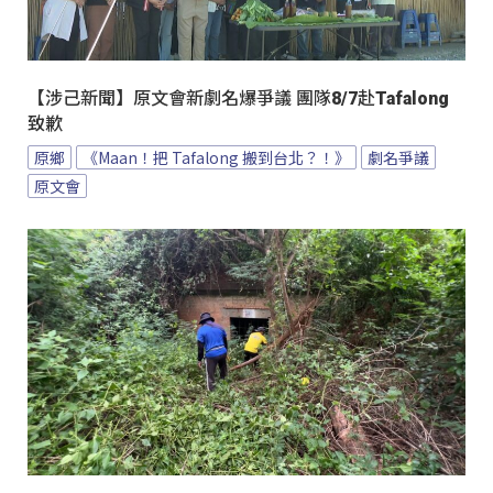
【涉己新聞】原文會新劇名爆爭議 團隊8/7赴Tafalong
致歉
原鄉
《Maan！把 Tafalong 搬到台北？！》
劇名爭議
原文會