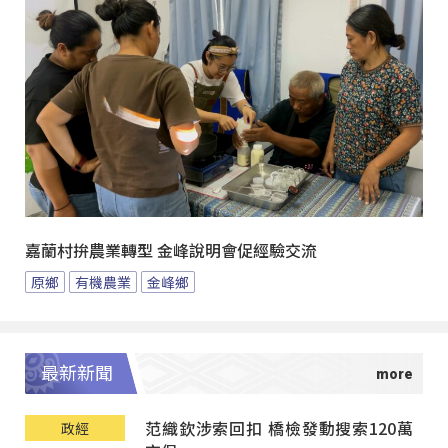
嘉蘭村拚農業轉型 金峰說明會促經驗交流
原鄉
有機農業
金峰鄉
最新新聞
范織欽涉索回扣 橋檢發動搜索120萬
政經