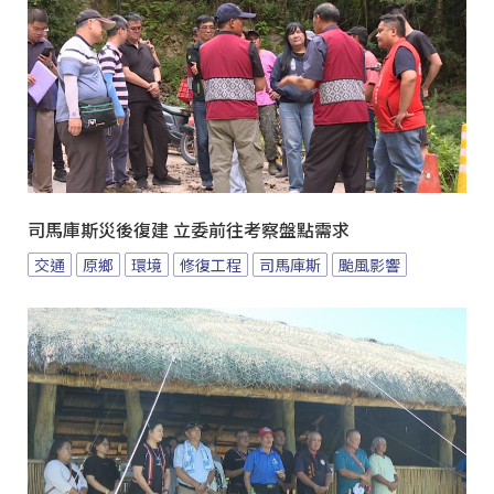
司馬庫斯災後復建 立委前往考察盤點需求
交通
原鄉
環境
修復工程
司馬庫斯
颱風影響