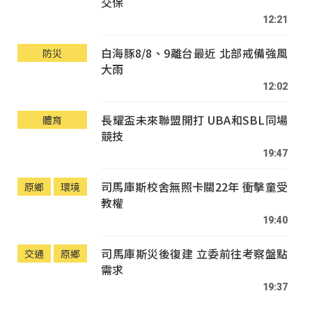
交保
12:21
白海豚8/8、9離台最近 北部戒備強風
防災
大雨
12:02
長耀盃未來聯盟開打 UBA和SBL同場
體育
競技
19:47
司馬庫斯校舍無照卡關22年 衝擊童受
原鄉
環境
教權
19:40
司馬庫斯災後復建 立委前往考察盤點
交通
原鄉
需求
19:37